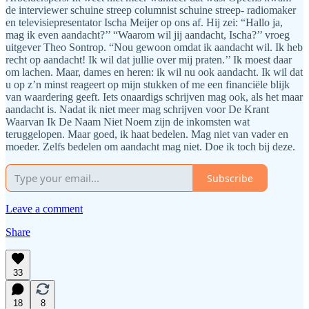
de interviewer schuine streep columnist schuine streep- radiomaker
en televisiepresentator Ischa Meijer op ons af. Hij zei: “Hallo ja,
mag ik even aandacht?’’ “Waarom wil jij aandacht, Ischa?’’ vroeg
uitgever Theo Sontrop. “Nou gewoon omdat ik aandacht wil. Ik heb
recht op aandacht! Ik wil dat jullie over mij praten.’’ Ik moest daar
om lachen. Maar, dames en heren: ik wil nu ook aandacht. Ik wil dat
u op z’n minst reageert op mijn stukken of me een financiële blijk
van waardering geeft. Iets onaardigs schrijven mag ook, als het maar
aandacht is. Nadat ik niet meer mag schrijven voor De Krant
Waarvan Ik De Naam Niet Noem zijn de inkomsten wat
teruggelopen. Maar goed, ik haat bedelen. Mag niet van vader en
moeder. Zelfs bedelen om aandacht mag niet. Doe ik toch bij deze.
Subscribe
Leave a comment
Share
33
18
8