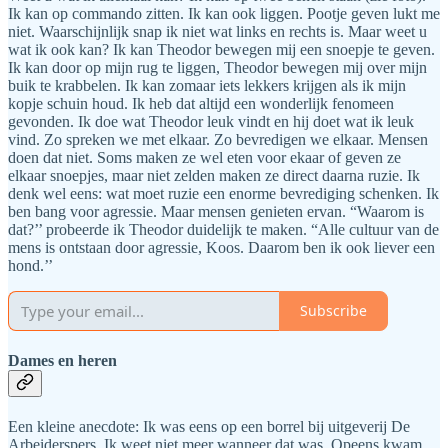
Ik kan op commando zitten. Ik kan ook liggen. Pootje geven lukt me
niet. Waarschijnlijk snap ik niet wat links en rechts is. Maar weet u
wat ik ook kan? Ik kan Theodor bewegen mij een snoepje te geven.
Ik kan door op mijn rug te liggen, Theodor bewegen mij over mijn
buik te krabbelen. Ik kan zomaar iets lekkers krijgen als ik mijn
kopje schuin houd. Ik heb dat altijd een wonderlijk fenomeen
gevonden. Ik doe wat Theodor leuk vindt en hij doet wat ik leuk
vind. Zo spreken we met elkaar. Zo bevredigen we elkaar. Mensen
doen dat niet. Soms maken ze wel eten voor ekaar of geven ze
elkaar snoepjes, maar niet zelden maken ze direct daarna ruzie. Ik
denk wel eens: wat moet ruzie een enorme bevrediging schenken. Ik
ben bang voor agressie. Maar mensen genieten ervan. “Waarom is
dat?’’ probeerde ik Theodor duidelijk te maken. “Alle cultuur van de
mens is ontstaan door agressie, Koos. Daarom ben ik ook liever een
hond.’’
Subscribe
Dames en heren
Een kleine anecdote: Ik was eens op een borrel bij uitgeverij De
Arbeiderspers. Ik weet niet meer wanneer dat was. Opeens kwam