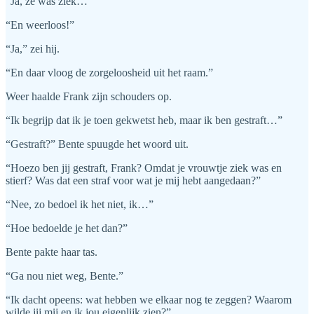
“Ja, ze was ziek…”
“En weerloos!”
“Ja,” zei hij.
“En daar vloog de zorgeloosheid uit het raam.”
Weer haalde Frank zijn schouders op.
“Ik begrijp dat ik je toen gekwetst heb, maar ik ben gestraft…”
“Gestraft?” Bente spuugde het woord uit.
“Hoezo ben jij gestraft, Frank? Omdat je vrouwtje ziek was en
stierf? Was dat een straf voor wat je mij hebt aangedaan?”
“Nee, zo bedoel ik het niet, ik…”
“Hoe bedoelde je het dan?”
Bente pakte haar tas.
“Ga nou niet weg, Bente.”
“Ik dacht opeens: wat hebben we elkaar nog te zeggen? Waarom
wilde jij mij en ik jou eigenlijk zien?”