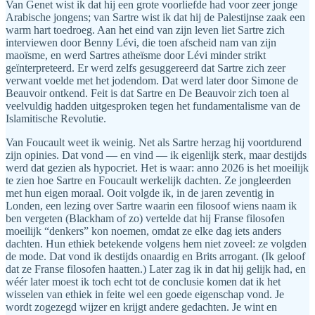
Van Genet wist ik dat hij een grote voorliefde had voor zeer jonge
Arabische jongens; van Sartre wist ik dat hij de Palestijnse zaak een
warm hart toedroeg. Aan het eind van zijn leven liet Sartre zich
interviewen door Benny Lévi, die toen afscheid nam van zijn
maoïsme, en werd Sartres atheïsme door Lévi minder strikt
geïnterpreteerd. Er werd zelfs gesuggereerd dat Sartre zich zeer
verwant voelde met het jodendom. Dat werd later door Simone de
Beauvoir ontkend. Feit is dat Sartre en De Beauvoir zich toen al
veelvuldig hadden uitgesproken tegen het fundamentalisme van de
Islamitische Revolutie.
Van Foucault weet ik weinig. Net als Sartre herzag hij voortdurend
zijn opinies. Dat vond — en vind — ik eigenlijk sterk, maar destijds
werd dat gezien als hypocriet. Het is waar: anno 2026 is het moeilijk
te zien hoe Sartre en Foucault werkelijk dachten. Ze jongleerden
met hun eigen moraal. Ooit volgde ik, in de jaren zeventig in
Londen, een lezing over Sartre waarin een filosoof wiens naam ik
ben vergeten (Blackham of zo) vertelde dat hij Franse filosofen
moeilijk “denkers” kon noemen, omdat ze elke dag iets anders
dachten. Hun ethiek betekende volgens hem niet zoveel: ze volgden
de mode. Dat vond ik destijds onaardig en Brits arrogant. (Ik geloof
dat ze Franse filosofen haatten.) Later zag ik in dat hij gelijk had, en
wéér later moest ik toch echt tot de conclusie komen dat ik het
wisselen van ethiek in feite wel een goede eigenschap vond. Je
wordt zogezegd wijzer en krijgt andere gedachten. Je wint en