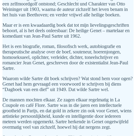
een zelfmoordgolf ontstond; Geschlecht und Charakter van Otto
Weininger uit 1903, waarna de auteur zichzelf het leven benam in
het huis van Beethoven; en verder vrijwel alle heilige boeken.
Maar er is een kwaadaardig boek dat tot mijn lievelingsgeschriften
behoort, al is het deels onleesbaar: De heilige Genet – martelaar en
komediant van Jean-Paul Sartre uit 1962.
Het is een biografie, roman, filosofisch werk, autobiografie en
therapeutische analyse over de boef, souteneur, hoerenjongen,
homoseksueel, oplichter, verleider, dichter, toneelschrijver en
romancier Jean Genet, geschreven door de existentialist Jean-Paul
Sartre.
Waarom wilde Sartre dit boek schrijven? Wat stond hem voor ogen?
Genet had hem gevraagd een voorwoord te schrijven bij diens
“Dagboek van een dief” uit 1949. Dat wilde Sartre wel.
De mannen mochten elkaar. Ze zagen elkaar regelmatig in La
Coupole en café Flore. Sartre was in die jaren een intellectuele
grootheid in Parijs, en dat gold in zekere zin ook voor Genet, wiens
artistieke persoonlijkheid, kunde en intelligentie door iedereen
meteen werden opgemerkt. Sartre herkende in Genet ongetwijfeld
overmatig veel van zichzelf, hoewel hij dat nergens zegt.