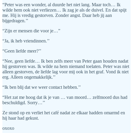
“Peter was een wonder, al duurde het niet lang. Maar toch… Ik
wilde hem ook niet verliezen… Ik zag je als de duivel. En dat spijt
me. Hij is vredig gestorven. Zonder angst. Daar heb jij aan
bijgedragen.’’
“Zijn er mensen die voor je…”
“Ja, ik heb vriendinnen.’’
“Geen liefde meer?’’
“Nee, geen liefde… Ik ben zelfs meer van Peter gaan houden nadat
hij gestorven was. Ik wilde na hem niemand toelaten. Peter was niet
alleen gestorven, de liefde lag voor mij ook in het graf. Vond ik niet
erg. Alleen ongemakkelijk.’’
“Ik ben blij dat we weer contact hebben.’’
“Het zat me hoog dat ik je van … van moord… zelfmoord dus had
beschuldigd. Sorry…’’
Ze stond op en verliet het café nadat ze elkaar hadden omarmd en
hij haar had gekust.
oxoxo