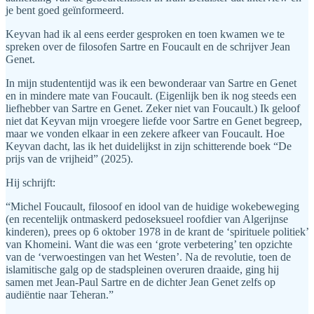
je bent goed geïnformeerd.
Keyvan had ik al eens eerder gesproken en toen kwamen we te
spreken over de filosofen Sartre en Foucault en de schrijver Jean
Genet.
In mijn studententijd was ik een bewonderaar van Sartre en Genet
en in mindere mate van Foucault. (Eigenlijk ben ik nog steeds een
liefhebber van Sartre en Genet. Zeker niet van Foucault.) Ik geloof
niet dat Keyvan mijn vroegere liefde voor Sartre en Genet begreep,
maar we vonden elkaar in een zekere afkeer van Foucault. Hoe
Keyvan dacht, las ik het duidelijkst in zijn schitterende boek “De
prijs van de vrijheid” (2025).
Hij schrijft:
“Michel Foucault, filosoof en idool van de huidige wokebeweging
(en recentelijk ontmaskerd pedoseksueel roofdier van Algerijnse
kinderen), prees op 6 oktober 1978 in de krant de ‘spirituele politiek’
van Khomeini. Want die was een ‘grote verbetering’ ten opzichte
van de ‘verwoestingen van het Westen’. Na de revolutie, toen de
islamitische galg op de stadspleinen overuren draaide, ging hij
samen met Jean-Paul Sartre en de dichter Jean Genet zelfs op
audiëntie naar Teheran.”