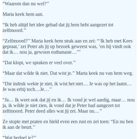
“Waarom dan nu wel?’’
Maria keek hem aan.
“Ik heb altijd het idee gehad dat jij hem hebt aangezet tot
zelfmoord.’’
“Zelfmoord?’’ Maria keek hem strak aan en zei: “‘Ik heb met Kees
gepraat,’ zei Peter als jij op bezoek geweest was, ‘en hij vindt ook
dat ik… nou ja, gewoon euthanasie…’’’
“Dat klopt, we spraken er veel over.’’
“Maar dat wilde ik niet. Dat wist je.’’ Maria keek nu van hem weg.
“Die indruk wekte je niet, ik wist het niet… Je was op het laatst…
Je was erbij toch…Je…’’
“Ja… Ik weet ook dat jij en ik… Ik vond je wel aardig, maar… nou
ja, ik wilde je niet zien, ik vond dat je Peter had aangezet tot
zelfmoord. Peter deed alles wat jij zei. Maar nu…’’
Ze stopte met praten en hield even een rust en zei toen: “En nu ben
ik aan de beurt.’’
“Wat bedoel je?’’