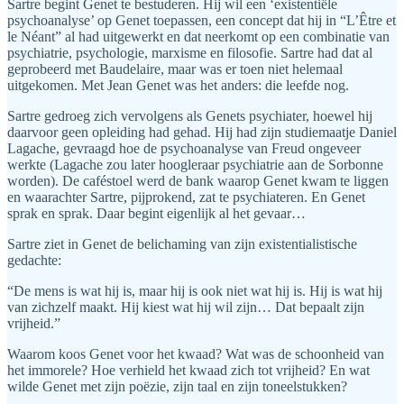
Sartre begint Genet te bestuderen. Hij wil een ‘existentiële
psychoanalyse’ op Genet toepassen, een concept dat hij in “L’Être et
le Néant” al had uitgewerkt en dat neerkomt op een combinatie van
psychiatrie, psychologie, marxisme en filosofie. Sartre had dat al
geprobeerd met Baudelaire, maar was er toen niet helemaal
uitgekomen. Met Jean Genet was het anders: die leefde nog.
Sartre gedroeg zich vervolgens als Genets psychiater, hoewel hij
daarvoor geen opleiding had gehad. Hij had zijn studiemaatje Daniel
Lagache, gevraagd hoe de psychoanalyse van Freud ongeveer
werkte (Lagache zou later hoogleraar psychiatrie aan de Sorbonne
worden). De caféstoel werd de bank waarop Genet kwam te liggen
en waarachter Sartre, pijprokend, zat te psychiateren. En Genet
sprak en sprak. Daar begint eigenlijk al het gevaar…
Sartre ziet in Genet de belichaming van zijn existentialistische
gedachte:
“De mens is wat hij is, maar hij is ook niet wat hij is. Hij is wat hij
van zichzelf maakt. Hij kiest wat hij wil zijn… Dat bepaalt zijn
vrijheid.”
Waarom koos Genet voor het kwaad? Wat was de schoonheid van
het immorele? Hoe verhield het kwaad zich tot vrijheid? En wat
wilde Genet met zijn poëzie, zijn taal en zijn toneelstukken?