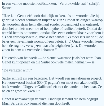
In een van de mooiste hoofdstukken, “Verbrokkelde taal,” schrijft
Sartre:
“Hoe kan Genet zich ooit duidelijk maken, als de woorden die hij
gebruikt slechts schimmen blijken te zijn? Omdat de dingen waarop
de woorden slaan hem allemaal zonder onderscheid zijn ontzegd,
doet het er niets meer toe of het mythe of realiteit betreft. Omdat de
wereld hem is ontnomen, omdat alles even onbereikbaar voor hem is
als een sprookjeswereld, maakt het nauwelijks meer iets uit of hij de
bajes een gevangenis noemt of een paleis. (…) Onze woorden keren
hem de rug toe, verwijzen naar afwezigheden (…). De woorden
zitten in hem als vreemde lichamen.”
Het credo van het werk — de sleutel waarmee je als het ware Jean
Genet kunt openen en die Sartre ook vele malen herhaalt — is:
“De verliezer wint.”
Sartre schrijft als een bezetene. Het wordt een megalomaan project.
Het voorwoord beslaat 600 (!) pagina’s en moet een afzonderlijk
boek worden. Uitgever Gallimard zit met de handen in het haar. Ze
halen er grote stukken uit.
Genet is aanvankelijk verrukt. Eindelijk iemand die hem begrijpt.
Maar Sartre is ook iemand die hem doorheeft.