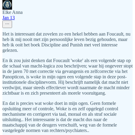
Elke Anna
Jan 13
Het is interessant dat zovelen zo een hekel hebben aan Foucault, nu
heb ik mij nooit met zijn persoonlijke leven bezig gehouden, maar
heb ik ooit het boek Discipline and Punish met veel interesse
gelezen.
En ik zou juist denken dat Foucault 'woke' als een volgende stap op
die schaal van macht-logica zou beschrijven; waar hij ongeveer stopt
in de jaren 70 met correctie via gevangenis en zelfcorrectie via het
Panopticon, is woke in mijn ogen een volgende stap in deze post-
institutionele disciplinevorm. Hij beschrijft namelijk dat macht niet
verdwijnt, maar steeds effectiever wordt naarmate de macht minder
zichtbaar is en zich presenteert als morele vooruitgang.
En dat is precies wat woke doet in mijn ogen. Geen formele
opsluiting meer of controle, Woke is en zelf opgelegd control
mechanisme en corrigeert via taal, moraal en als straf sociale
uitsluiting.. Het interessante is dat de macht dus naar de
maatschappij van de deugers verschuift, weg van de formele
vastgelegde normen van rechters/psychiaters..