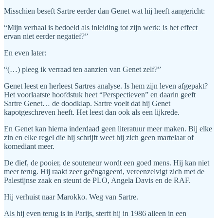
Misschien beseft Sartre eerder dan Genet wat hij heeft aangericht:
“Mijn verhaal is bedoeld als inleiding tot zijn werk: is het effect
ervan niet eerder negatief?”
En even later:
“(…) pleeg ik verraad ten aanzien van Genet zelf?”
Genet leest en herleest Sartres analyse. Is hem zijn leven afgepakt?
Het voorlaatste hoofdstuk heet “Perspectieven” en daarin geeft
Sartre Genet… de doodklap. Sartre voelt dat hij Genet
kapotgeschreven heeft. Het leest dan ook als een lijkrede.
En Genet kan hierna inderdaad geen literatuur meer maken. Bij elke
zin en elke regel die hij schrijft weet hij zich geen martelaar of
komediant meer.
De dief, de pooier, de souteneur wordt een goed mens. Hij kan niet
meer terug. Hij raakt zeer geëngageerd, vereenzelvigt zich met de
Palestijnse zaak en steunt de PLO, Angela Davis en de RAF.
Hij verhuist naar Marokko. Weg van Sartre.
Als hij even terug is in Parijs, sterft hij in 1986 alleen in een