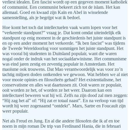
verliest idealen. Een fascist wordt op een gegeven moment katholiek
of communist. Een communist bekeert zich tot de islam. Het kan
allemaal. Goed en kwaad zijn Kaïn en Abel in wisselende
samenstelling, als je begrijpt wat ik bedoel.
Hoe komt het toch dat intellectuelen vaak warm lopen voor het
“verkeerde standpunt?” vraag je. Dat komt omdat uiteindelijk elk
standpunt op enig moment in de geschiedenis het juiste standpunt is
en op een ander moment het verkeerde. “Ik ben fascist” was tijdens
de Tweede Wereldoorlog voor sommigen het juiste standpunt. Het
was vooral bij studenten in Duitsland populair, want die waren
nogal onder de indruk van het sociaaldarwinisme. Het communisme
was eind jaren zestig en zeventig populair in Amsterdam. Het
maoïsme ook trouwens. Dat Mao verantwoordelijk was voor zo’n
tachtig miljoen doden ontkenden we gewoon. Wat hebben we al niet
voor mooie opinies en filosofieën gehad? Het existentialisme, het
conservatisme en alles wat daartussen zit. Ooit waren ze populair,
ooit worden ze het, of worden ze het weer. Daarom kan een
intellectueel beweren wat hij wil. Zelfs na zijn dood zal men zeggen:
“Hij zag het al” of: “Hij zat er totaal naast”. En na verloop van tijd
wordt hij weer zogenaamd “ontdekt”. Marx, Sartre en Foucault zijn
weer populair.
Net als Freud en Jung. En al die andere filosofen die ik af en toe
noem in mijn roman De trip van Ferdinand Hania, die in februari