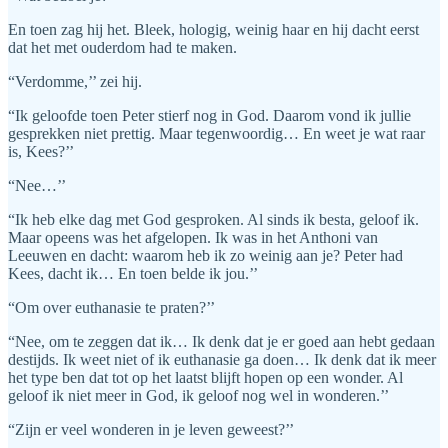
En toen zag hij het. Bleek, hologig, weinig haar en hij dacht eerst
dat het met ouderdom had te maken.
“Verdomme,’’ zei hij.
“Ik geloofde toen Peter stierf nog in God. Daarom vond ik jullie
gesprekken niet prettig. Maar tegenwoordig… En weet je wat raar
is, Kees?’’
“Nee…’’
“Ik heb elke dag met God gesproken. Al sinds ik besta, geloof ik.
Maar opeens was het afgelopen. Ik was in het Anthoni van
Leeuwen en dacht: waarom heb ik zo weinig aan je? Peter had
Kees, dacht ik… En toen belde ik jou.’’
“Om over euthanasie te praten?’’
“Nee, om te zeggen dat ik… Ik denk dat je er goed aan hebt gedaan
destijds. Ik weet niet of ik euthanasie ga doen… Ik denk dat ik meer
het type ben dat tot op het laatst blijft hopen op een wonder. Al
geloof ik niet meer in God, ik geloof nog wel in wonderen.’’
“Zijn er veel wonderen in je leven geweest?’’