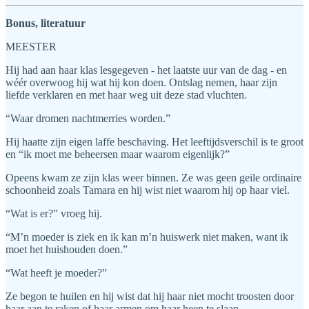
Bonus, literatuur
MEESTER
Hij had aan haar klas lesgegeven - het laatste uur van de dag - en
wéér overwoog hij wat hij kon doen. Ontslag nemen, haar zijn
liefde verklaren en met haar weg uit deze stad vluchten.
“Waar dromen nachtmerries worden.”
Hij haatte zijn eigen laffe beschaving. Het leeftijdsverschil is te groot
en “ik moet me beheersen maar waarom eigenlijk?”
Opeens kwam ze zijn klas weer binnen. Ze was geen geile ordinaire
schoonheid zoals Tamara en hij wist niet waarom hij op haar viel.
“Wat is er?” vroeg hij.
“M’n moeder is ziek en ik kan m’n huiswerk niet maken, want ik
moet het huishouden doen.”
“Wat heeft je moeder?”
Ze begon te huilen en hij wist dat hij haar niet mocht troosten door
haar aan te raken of haar armen om haar heen te slaan.