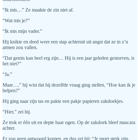
“Ik mis…” Ze maakte de zin niet af.
“Wat mis je?”
“Ik mis mijn vader.”
Hij knikte en deed weer een stap achteruit uit angst dat ze in z’n
armen zou vallen.
“Dat gemis kan heel erg zijn… Hij is een jaar geleden gestorven, is
het niet?”
“Ja.”
Maar…,” hij wist dat hij dezelfde vraag ging stellen, “Hoe kan ik je
helpen?”
Hij ging naar zijn tas en pakte een pakje papieren zakdoekjes.
“Hier,” zei hij.
Ze trok er één uit en depte haar ogen. Op de zakdoek bleef mascara
achter.
Er zou geen antwoord komen, en dus zei hij: “Je moet sterk zijn.