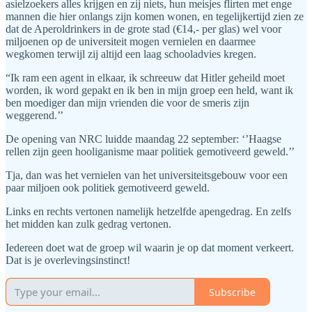
asielzoekers alles krijgen en zij niets, hun meisjes flirten met enge
mannen die hier onlangs zijn komen wonen, en tegelijkertijd zien ze
dat de Aperoldrinkers in de grote stad (€14,- per glas) wel voor
miljoenen op de universiteit mogen vernielen en daarmee
wegkomen terwijl zij altijd een laag schooladvies kregen.
“Ik ram een agent in elkaar, ik schreeuw dat Hitler geheild moet
worden, ik word gepakt en ik ben in mijn groep een held, want ik
ben moediger dan mijn vrienden die voor de smeris zijn
weggerend.’’
De opening van NRC luidde maandag 22 september: ‘’Haagse
rellen zijn geen hooliganisme maar politiek gemotiveerd geweld.’’
Tja, dan was het vernielen van het universiteitsgebouw voor een
paar miljoen ook politiek gemotiveerd geweld.
Links en rechts vertonen namelijk hetzelfde apengedrag. En zelfs
het midden kan zulk gedrag vertonen.
Iedereen doet wat de groep wil waarin je op dat moment verkeert.
Dat is je overlevingsinstinct!
Subscribe