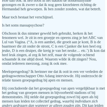
Hoe dan ook: ik heb nooit in het stadion de hondelulhymne
gezongen en ik zweer u dat ik nog geen kiezelsteen richting de
Hermandad heb geworpen. Ik ben zonder zonden, wat dat betreft.
Maar toch bestaat het verschijnsel.
Is het soms massapsychose?
Ofschoon ik dus nimmer geweld heb gebruikt, herken ik het
fenomeen wel. Je zit in een groepje en opeens zing je het ABC van
Lul van Vagina. (“A, is een aambei, die groeit aan je kont, B is de
baarmoer die zit onder de stront, C is een Cjanker die ken heel erg
jeuke, D is een druiper, die kreig je van het neuke… etc.’) Ik kon dat
heel leuk zingen, al zeg ik het zelf, maar de volgende ochtend
schaamde ik me altijd dood. Waarom wilde ik dit zingen? Nou,
omdat iedereen meezong, zong ik ook mee.
Meelopersgedrag? Ik herinner me dat ik ooit in een ver verleden de
gedragswetenschapper Otto Adang interviewde. Hij onderzocht de
relatie tussen groepsgedrag bij apen en mensen.
Hij concludeerde dat het groepsgedrag van apen vergelijkbaar is met
het gedrag van groepen mensen in bijvoorbeeld stadions of bij
demonstraties. Hij stelde dat groepsgedrag zowel bij apen als bij
mensen kan leiden tot collectief gedrag,
waarbij individuen zich
anders gedragen dan wanneer ze alleen zouden zijn.
Dit kan leiden