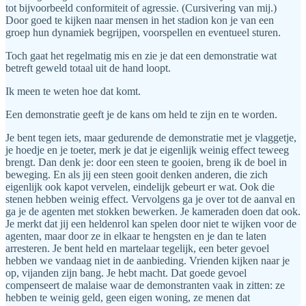
tot bijvoorbeeld conformiteit of agressie. (Cursivering van mij.)
Door goed te kijken naar mensen in het stadion kon je van een
groep hun dynamiek begrijpen, voorspellen en eventueel sturen.
Toch gaat het regelmatig mis en zie je dat een demonstratie wat
betreft geweld totaal uit de hand loopt.
Ik meen te weten hoe dat komt.
Een demonstratie geeft je de kans om held te zijn en te worden.
Je bent tegen iets, maar gedurende de demonstratie met je vlaggetje,
je hoedje en je toeter, merk je dat je eigenlijk weinig effect teweeg
brengt. Dan denk je: door een steen te gooien, breng ik de boel in
beweging. En als jij een steen gooit denken anderen, die zich
eigenlijk ook kapot vervelen, eindelijk gebeurt er wat. Ook die
stenen hebben weinig effect. Vervolgens ga je over tot de aanval en
ga je de agenten met stokken bewerken. Je kameraden doen dat ook.
Je merkt dat jij een heldenrol kan spelen door niet te wijken voor de
agenten, maar door ze in elkaar te hengsten en je dan te laten
arresteren. Je bent held en martelaar tegelijk, een beter gevoel
hebben we vandaag niet in de aanbieding. Vrienden kijken naar je
op, vijanden zijn bang. Je hebt macht. Dat goede gevoel
compenseert de malaise waar de demonstranten vaak in zitten: ze
hebben te weinig geld, geen eigen woning, ze menen dat