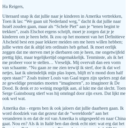
Ha Reigers,
Uiteraard snap ik dat jullie naar je kinderen in Amerika vertrekken,
Toen ik las: “We gaan uit Nederland weg,’’ dacht ik dat jullie naar
Israël zouden gaan, maar als “Schele Piet” aan je “tenen begint te
trekken”, zoals Elschot ergens schrijft, moet je zorgen dat je je
kinderen om je heen hebt. Ik zou op het moment van het Definitieve
Afscheid best een paar lekkere meiden om me heen willen hebben;
jullie weten dat ik altijd iets ordinairs heb gehad. Ik moet eerlijk
zeggen dat me sterven met je dierbaren om je heen, me ongetwijfeld
prettig lijkt, maar tegelijkertijd ongemakkelijk. Tenminste, als ik het
me probeer voor te stellen… Vreselijk. Mij overvalt dan een vorm
van schaamte. “Nu gaan ze me zien terwijl ik sterf, doe ik dat wel
netjes, laat ik uiteindelijk mijn plas lopen, blijft m’n mond dom half
open staan?’’ Zoals trainer Louis van Gaal tegen zijn spelers zegt dat
ze geweldige prestaties moeten “imagineren”, zo imagineer ik De
Dood. Ik denk er zo weinig mogelijk aan, al lukt me dat slecht. Toen
Serge Gainsbourg stierf was hij omringd door zijn exen. Dat lijkt me
ook wel wat.
Amerika dus - ergens ben ik ook jaloers dat jullie daarheen gaan. Ik
word doodziek van dat gezeur dat de “wereldorde” aan het
veranderen is en dat de rol van Amerika is uitgespeeld en naar China
gaat. Nou en? Als ik in Italië ben dan denk echt niet: wat erg dat het