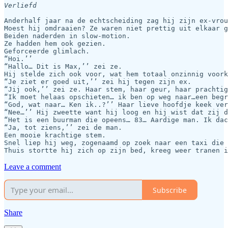
Verliefd
Anderhalf jaar na de echtscheiding zag hij zijn ex-vrou
Moest hij omdraaien? Ze waren niet prettig uit elkaar g
Beiden naderden in slow-motion.

Ze hadden hem ook gezien.

Geforceerde glimlach.

“Hoi.’’

“Hallo… Dit is Max,’’ zei ze.

Hij stelde zich ook voor, wat hem totaal onzinnig voork
“Je ziet er goed uit,’’ zei hij tegen zijn ex.

“Jij ook,’’ zei ze. Haar stem, haar geur, haar prachtig
“Ik moet helaas opschieten… ik ben op weg naar…een begr
“God, wat naar… Ken ik..?’’ Haar lieve hoofdje keek ver
“Nee…’’ Hij zweette want hij loog en hij wist dat zij d
“Het is een buurman die opeens… 83… Aardige man. Ik dac
“Ja, tot ziens,’’ zei de man. 

Een mooie krachtige stem.

Snel liep hij weg, zogenaamd op zoek naar een taxi die 
Leave a comment
Subscribe
Share