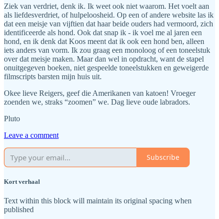
Ziek van verdriet, denk ik. Ik weet ook niet waarom. Het voelt aan
als liefdesverdriet, of hulpeloosheid. Op een of andere website las ik
dat een meisje van vijftien dat haar beide ouders had vermoord, zich
identificeerde als hond. Ook dat snap ik - ik voel me al jaren een
hond, en ik denk dat Koos meent dat ik ook een hond ben, alleen
iets anders van vorm. Ik zou graag een monoloog of een toneelstuk
over dat meisje maken. Maar dan wel in opdracht, want de stapel
onuitgegeven boeken, niet gespeelde toneelstukken en geweigerde
filmscripts barsten mijn huis uit.
Okee lieve Reigers, geef die Amerikanen van katoen! Vroeger
zoenden we, straks “zoomen” we. Dag lieve oude labradors.
Pluto
Leave a comment
Subscribe
Kort verhaal
Text within this block will maintain its original spacing when
published