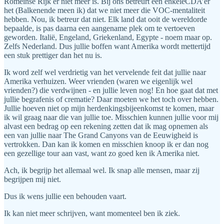
Romeinse Rijk er niet meer is. Bij ons betreurt een enkeleCDA’er
het (Balkenende meen ik) dat we niet meer die VOC-mentaliteit
hebben. Nou, ik betreur dat niet. Elk land dat ooit de wereldorde
bepaalde, is pas daarna een aangename plek om te vertoeven
geworden. Italië, Engeland, Griekenland, Egypte - noem maar op.
Zelfs Nederland. Dus jullie boffen want Amerika wordt mettertijd
een stuk prettiger dan het nu is.
Ik word zelf wel verdrietig van het vervelende feit dat jullie naar
Amerika verhuizen. Weer vrienden (waren we eigenlijk wel
vrienden?) die verdwijnen - en jullie leven nog! En hoe gaat dat met
jullie begrafenis of crematie? Daar moeten we het toch over hebben.
Jullie hoeven niet op mijn herdenkingsbijeenkomst te komen, maar
ik wil graag naar die van jullie toe. Misschien kunnen jullie voor mij
alvast een bedrag op een rekening zetten dat ik mag opnemen als
een van jullie naar The Grand Canyons van de Eeuwigheid is
vertrokken. Dan kan ik komen en misschien knoop ik er dan nog
een gezellige tour aan vast, want zo goed ken ik Amerika niet.
Ach, ik begrijp het allemaal wel. Ik snap alle mensen, maar zij
begrijpen mij niet.
Dus ik wens jullie een behouden vaart.
Ik kan niet meer schrijven, want momenteel ben ik ziek.