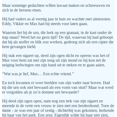
Maar sommige gedachten willen lawaai maken en schreeuwen en
zich in de hersens etsen.
Hij had vaders as al veertig jaar in huis en wachtte met uitstrooien.
Eddy, Vikkie en Max had hij steeds voor laten gaan.
Waarom liet hij de urn, die leek op een granaat, in de kast onder de
trap staan? Werd het nu geen tijd? De tijd, waarvan hij had gehoopt
dat hij als stoffer en blik zou werken, gedroeg zich als een cipier die
hem gevangen hield.
Hij stak een sigaret op, deed zijn ogen dicht en opeens was het of
Max voor hem zat met zijn tong uit zijn mond en hij kon net de
neiging bedwingen om zijn hand uit te steken en te gaan aaien.
“Wat was je lief, Max… Een echte vriend.’’
En toch kwamen er weer beelden van zijn vader naar boven. Had
hij die urn ook niet bewaard als een vorm van straf? Maar wat werd
er vergolden als je zo’n domme urn bewaarde?
Hij deed zijn ogen open, nam nog een trek van zijn sigaret en
meende in de verte een vrouw te zien met een herdershond. Toen de
dame - ze was een jaar of zestig - dichterbij was gekomen, herkende
hij haar van het park. Een zeur. Eigenlijk wilde hij haar niet zien,