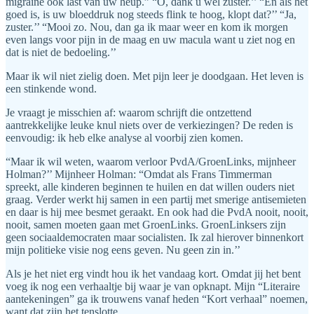
migraine ook last van uw heup.” “O, dank u wel zuster.’’ “En als het
goed is, is uw bloeddruk nog steeds flink te hoog, klopt dat?’’ “Ja,
zuster.’’ “Mooi zo. Nou, dan ga ik maar weer en kom ik morgen
even langs voor pijn in de maag en uw macula want u ziet nog en
dat is niet de bedoeling.’’
Maar ik wil niet zielig doen. Met pijn leer je doodgaan. Het leven is
een stinkende wond.
Je vraagt je misschien af: waarom schrijft die ontzettend
aantrekkelijke leuke knul niets over de verkiezingen? De reden is
eenvoudig: ik heb elke analyse al voorbij zien komen.
“Maar ik wil weten, waarom verloor PvdA/GroenLinks, mijnheer
Holman?’’ Mijnheer Holman: “Omdat als Frans Timmerman
spreekt, alle kinderen beginnen te huilen en dat willen ouders niet
graag. Verder werkt hij samen in een partij met smerige antisemieten
en daar is hij mee besmet geraakt. En ook had die PvdA nooit, nooit,
nooit, samen moeten gaan met GroenLinks. GroenLinksers zijn
geen sociaaldemocraten maar socialisten. Ik zal hierover binnenkort
mijn politieke visie nog eens geven. Nu geen zin in.’’
Als je het niet erg vindt hou ik het vandaag kort. Omdat jij het bent
voeg ik nog een verhaaltje bij waar je van opknapt. Mijn “Literaire
aantekeningen” ga ik trouwens vanaf heden “Kort verhaal” noemen,
want dat zijn het tenslotte.