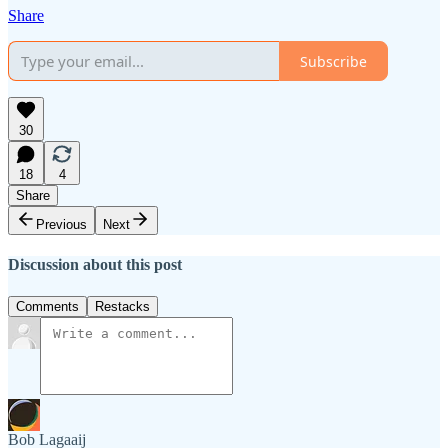
Share
Subscribe
30
18
4
Share
Previous
Next
Discussion about this post
Comments
Restacks
Bob Lagaaij