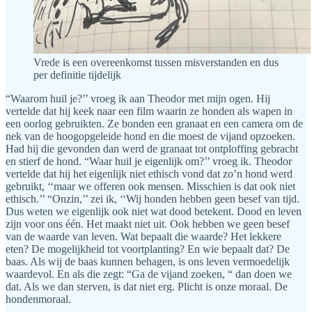
Vrede is een overeenkomst tussen misverstanden en dus
per definitie tijdelijk
“Waarom huil je?’’ vroeg ik aan Theodor met mijn ogen. Hij
vertelde dat hij keek naar een film waarin ze honden als wapen in
een oorlog gebruikten. Ze bonden een granaat en een camera om de
nek van de hoogopgeleide hond en die moest de vijand opzoeken.
Had hij die gevonden dan werd de granaat tot ontploffing gebracht
en stierf de hond. “Waar huil je eigenlijk om?’’ vroeg ik. Theodor
vertelde dat hij het eigenlijk niet ethisch vond dat zo’n hond werd
gebruikt, ‘‘maar we offeren ook mensen. Misschien is dat ook niet
ethisch.’’ “Onzin,’’ zei ik, ‘‘Wij honden hebben geen besef van tijd.
Dus weten we eigenlijk ook niet wat dood betekent. Dood en leven
zijn voor ons één. Het maakt niet uit. Ook hebben we geen besef
van de waarde van leven. Wat bepaalt die waarde? Het lekkere
eten? De mogelijkheid tot voortplanting? En wie bepaalt dat? De
baas. Als wij de baas kunnen behagen, is ons leven vermoedelijk
waardevol. En als die zegt: “Ga de vijand zoeken, “ dan doen we
dat. Als we dan sterven, is dat niet erg. Plicht is onze moraal. De
hondenmoraal.