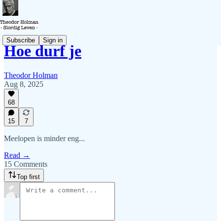
Subscribe
Sign in
Hoe durf je
Theodor Holman
Aug 8, 2025
68
15
7
Meelopen is minder eng...
Read →
15 Comments
Top first