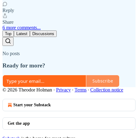
Reply
Share
6 more comments...
Top
Latest
Discussions
No posts
Ready for more?
Subscribe
© 2026 Theodor Holman
·
Privacy
∙
Terms
∙
Collection notice
Start your Substack
Get the app