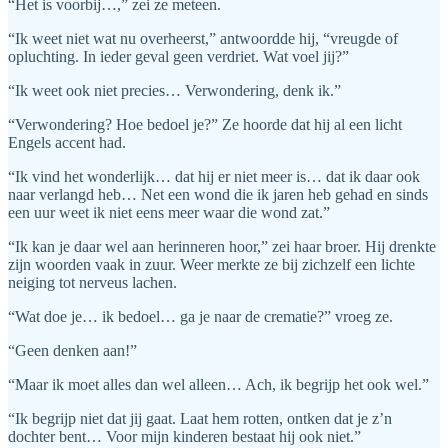
“Het is voorbij…,” zei ze meteen.
“Ik weet niet wat nu overheerst,” antwoordde hij, “vreugde of
opluchting. In ieder geval geen verdriet. Wat voel jij?”
“Ik weet ook niet precies… Verwondering, denk ik.”
“Verwondering? Hoe bedoel je?” Ze hoorde dat hij al een licht
Engels accent had.
“Ik vind het wonderlijk… dat hij er niet meer is… dat ik daar ook
naar verlangd heb… Net een wond die ik jaren heb gehad en sinds
een uur weet ik niet eens meer waar die wond zat.”
“Ik kan je daar wel aan herinneren hoor,” zei haar broer. Hij drenkte
zijn woorden vaak in zuur. Weer merkte ze bij zichzelf een lichte
neiging tot nerveus lachen.
“Wat doe je… ik bedoel… ga je naar de crematie?” vroeg ze.
“Geen denken aan!”
“Maar ik moet alles dan wel alleen… Ach, ik begrijp het ook wel.”
“Ik begrijp niet dat jij gaat. Laat hem rotten, ontken dat je z’n
dochter bent… Voor mijn kinderen bestaat hij ook niet.”