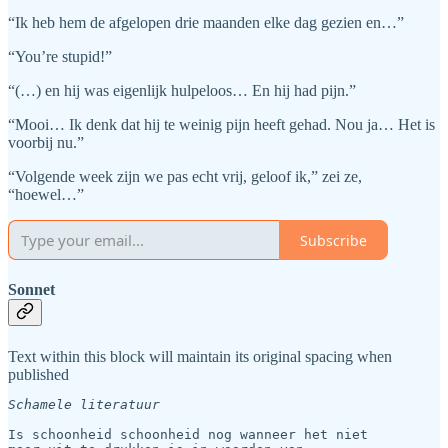
“Ik heb hem de afgelopen drie maanden elke dag gezien en…”
“You’re stupid!”
“(…) en hij was eigenlijk hulpeloos… En hij had pijn.”
“Mooi… Ik denk dat hij te weinig pijn heeft gehad. Nou ja… Het is
voorbij nu.”
“Volgende week zijn we pas echt vrij, geloof ik,” zei ze,
“hoewel…”
Subscribe
Sonnet
Text within this block will maintain its original spacing when
published
Schamele literatuur
Is schoonheid schoonheid nog wanneer het niet
