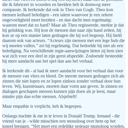
die ik fabriceer in woorden en beelden heb ik domweg meer
compassie. Ik herkende dat ook in Theo van Gogh. Theo kon
mensen keihard beledigen - een talent waarvoor je een zekere
ongevoeligheid moet bezitten - en dan dacht men regelmatig:
waarom moet dat zo hard? Maar als Theo regisseerde, merkte je dat
hij gelukkig was. Hij kon de mensen dan naar zijn hand zetten, hij
kon ze op een manier laten gedragen die hij wel begreep. Hij hield
daarom ook van acteurs. “Acteurs zijn mensen met een lege huls die
wij moeten vullen,’’ zei hij regelmatig. Dat bedoelde hij niet als een
belediging. Na verschillende regie-aanwijzingen lieten zij hem zien
wat zich voor een deel in zijn geest afspeelde. Zodoende besteedde
hij meer aandacht aan het spel dan aan het verhaal.
Ik herkende dit - al had ik meer aandacht voor het verhaal dan voor
de mensen van vlees en bloed. De meeste mensen gedragen zich als
zinnen die niet lopen en ze lopen zinloos zonder verhaal door hun
leven. Wij, kunstenaars, moeten daar vorm aan geven. In zinnen en
dialogen geschapen mensen kunnen pijn doen als je leest, maar
minder pijn dan echte mensen. Alsjebieft!
Maar empathie is verplicht, heb ik begrepen.
Onlangs trachtte ik me in te leven in Donald Trump. Iemand - die
vriend van je - wilde misschien een monoloog over hem op het
toneel brengen. “Het moet een redelijke serieuze monoloog worden,