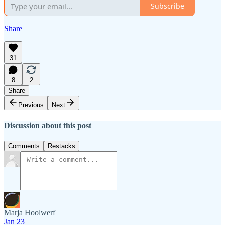
Subscribe
Share
31
8
2
Share
Previous
Next
Discussion about this post
Comments
Restacks
Marja Hoolwerf
Jan 23