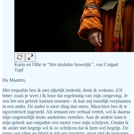
Karin en Ollie in “Het mislukte huwelijk’’, van Colgart
Tupf
Ha Maarten,
Met empathie ben ik niet rijkelijk bedeeld, denk ik weleens. (Of
beter: zoals je weet.) Ik hoor dat regelmatig van mijn omgeving. Je
zou het een gebrek kunnen noemen - ik kan mij moeilijk verplaatsen
in een ander. De ander is meer ding dan mens. Misschien ben ik te
egocentrisch ingesteld. Als iemand een verhaal vertelt, wil ik daarna
mijn ongelooflijk leuke anekdotes vertellen. Aan de andere kant is
mijn gebrek aan empathie een motor voor mijn schrijven. Omdat ik
de ander niet begrijp wil ik zo schrijven dat ik hem wel begrijp. De
mens van vlees en bloed is mij een mysterie, maar met de personen