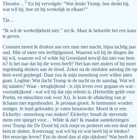
Theodor…’’ En hij vervolgde: “Wat denkt Trump, hoe denkt hij,
wat wil hij, hoe zit hij werkelijk in elkaar?’’
Tja…
“Ik wil de werkelijkheid niet,’’ zei ik. Maar ik beloofde het een kans
te geven.
Constant moest ik denken aan een man met macht, bijna tachtig jaar
oud. Min of meer een leeftijdgenoot. Waarom wil hij de dingen die
hij wil, waarom wil of wilde hij Groenland terwijl dat niet van hem
is? Is het raar dat hij die wens heeft? Het kan niet anders of hij moet
regelmatig denken aan de dood. Zeker na de mislukte aanslag die op
hem werd gepleegd. Daar zou ik mijn monoloog over willen laten
gaan. Logline: Wat dacht Trump in de nacht na de aanslag. Wat wil
hij nalaten? Waar - terugkijkend - is zijn leven over gegaan en wat -
vooruitkijkend - wat wil hij dat zijn erfenis is. (Hetzelfde geldt voor
Poetin, en misschien ook voor Xi). Je kunt de aftakeling van je
lichaam niet tegenhouden. Je prostaat groeit. Je hormonen worden
rustiger. Je huid gelooider, je vaten benauwder. Moest ik er een
Elckerlyc -monoloog van maken? Elckerlyc houdt de stervende
mens een spiegel voor… Wilde ik dat? Ik maakte aantekeningen
over Trump die De Dood bij zich roept en probeert om een deal met
hem te sluiten. Kernvraag: wat wil hij en wat heeft hij te bieden?
Het eeuwige leven? Eist de dood dan al zijn rijkdom? Wat heeft de