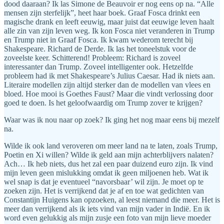
dood daaraan? Ik las Simone de Beauvoir er nog eens op na. “Alle
mensen zijn sterfelijk”, heet haar boek. Graaf Fosca drinkt een
magische drank en leeft eeuwig, maar juist dat eeuwige leven haalt
alle zin van zijn leven weg. Ik kon Fosca niet veranderen in Trump
en Trump niet in Graaf Fosca. Ik kwam wederom terecht bij
Shakespeare. Richard de Derde. Ik las het toneelstuk voor de
zoveelste keer. Schitterend! Probleem: Richard is zoveel
interessanter dan Trump. Zoveel intelligenter ook. Hetzelfde
probleem had ik met Shakespeare’s Julius Caesar. Had ik niets aan.
Literaire modellen zijn altijd sterker dan de modellen van vlees en
bloed. Hoe mooi is Goethes Faust? Maar die vindt verlossing door
goed te doen. Is het geloofwaardig om Trump zover te krijgen?
Waar was ik nou naar op zoek? Ik ging het nog maar eens bij mezelf
na.
Wilde ik ook land veroveren om meer land na te laten, zoals Trump,
Poetin en Xi willen? Wilde ik geld aan mijn achterblijvers nalaten?
Ach… Ik heb niets, dus het zal een paar duizend euro zijn. Ik vind
mijn leven geen mislukking omdat ik geen miljoenen heb. Wat ik
wel snap is dat je eventueel “navorsbaar’ wil zijn. Je moet op te
zoeken zijn. Het is verrijkend dat je af en toe wat gedichten van
Constantijn Huigens kan opzoeken, al leest niemand die meer. Het is
meer dan verrijkend als ik iets vind van mijn vader in Indië. En ik
word even gelukkig als mijn zusje een foto van mijn lieve moeder