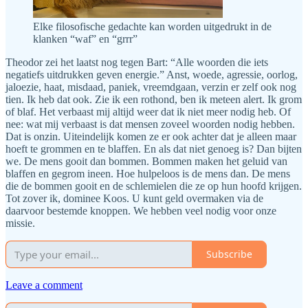
Elke filosofische gedachte kan worden uitgedrukt in de
klanken “waf” en “grrr”
Theodor zei het laatst nog tegen Bart: “Alle woorden die iets
negatiefs uitdrukken geven energie.” Anst, woede, agressie, oorlog,
jaloezie, haat, misdaad, paniek, vreemdgaan, verzin er zelf ook nog
tien. Ik heb dat ook. Zie ik een rothond, ben ik meteen alert. Ik grom
of blaf. Het verbaast mij altijd weer dat ik niet meer nodig heb. Of
nee: wat mij verbaast is dat mensen zoveel woorden nodig hebben.
Dat is onzin. Uiteindelijk komen ze er ook achter dat je alleen maar
hoeft te grommen en te blaffen. En als dat niet genoeg is? Dan bijten
we. De mens gooit dan bommen. Bommen maken het geluid van
blaffen en gegrom ineen. Hoe hulpeloos is de mens dan. De mens
die de bommen gooit en de schlemielen die ze op hun hoofd krijgen.
Tot zover ik, dominee Koos. U kunt geld overmaken via de
daarvoor bestemde knoppen. We hebben veel nodig voor onze
missie.
Subscribe
Leave a comment