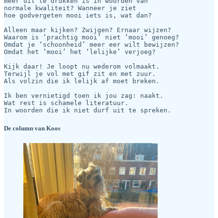
meer uit te drukken is in woorden van

normale kwaliteit? Wanneer je ziet

hoe godvergeten mooi iets is, wat dan?

Alleen maar kijken? Zwijgen? Ernaar wijzen?

Waarom is ‘prachtig mooi’ niet ‘mooi’ genoeg?

Omdat je ‘schoonheid’ meer eer wilt bewijzen?

Omdat het ‘mooi’ het ‘lelijke’ verjoeg?

Kijk daar! Je loopt nu wederom volmaakt.

Terwijl je vol met gif zit en met zuur.

Als volzin die ik lelijk af moet breken.

Ik ben vernietigd toen ik jou zag: naakt.

Wat rest is schamele literatuur.

In woorden die ik niet durf uit te spreken.
De column van Koos