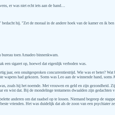
wens, er was niet echt iets aan de hand…
' bedacht hij. ''Zet de moraal in de andere hoek van de kamer en ik ben
 zijn bureau toen Amadeo binnenkwam.
ak een sigaret op, hoewel dat eigenlijk verboden was.
tig jaar, een onuitgesproken concurrentiestrijd. Wie was er beter? Wat
beste wapens had gekozen. Soms was Leo aan de winnende hand, soms
as, zoals hij het noemde. Met vrouwen en geld en zijn gezondheid. Zijn 
r en wist dat. Bij de mondelinge tentamens dwaalden zijn gedachten vaak
elette anderen om dat raadsel op te lossen. Niemand begreep de stappen 
este vrienden. Het was duidelijk dat als de zoon van een psychiater zel