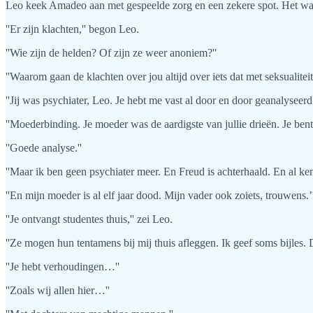
Leo keek Amadeo aan met gespeelde zorg en een zekere spot. Het was e
''Er zijn klachten,'' begon Leo.
''Wie zijn de helden? Of zijn ze weer anoniem?''
''Waarom gaan de klachten over jou altijd over iets dat met seksualiteit
''Jij was psychiater, Leo. Je hebt me vast al door en door geanalyseerd.
''Moederbinding. Je moeder was de aardigste van jullie drieën. Je bent a
''Goede analyse.''
''Maar ik ben geen psychiater meer. En Freud is achterhaald. En al ke
''En mijn moeder is al elf jaar dood. Mijn vader ook zoiets, trouwens.
''Je ontvangt studentes thuis,'' zei Leo.
''Ze mogen hun tentamens bij mij thuis afleggen. Ik geef soms bijles. D
''Je hebt verhoudingen…''
''Zoals wij allen hier…''