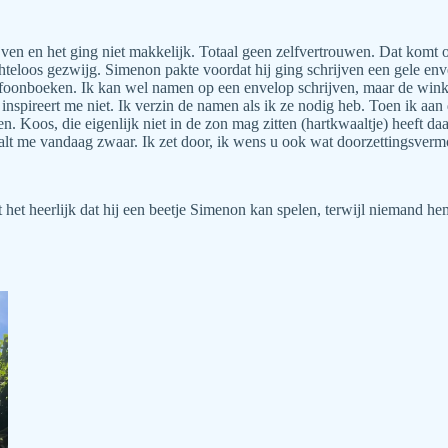
rijven en het ging niet makkelijk. Totaal geen zelfvertrouwen. Dat komt 
chteloos gezwijg. Simenon pakte voordat hij ging schrijven een gele en
efoonboeken. Ik kan wel namen op een envelop schrijven, maar de winkel
nspireert me niet. Ik verzin de namen als ik ze nodig heb. Toen ik aan di
. Koos, die eigenlijk niet in de zon mag zitten (hartkwaaltje) heeft daa
valt me vandaag zwaar. Ik zet door, ik wens u ook wat doorzettingsver
 het heerlijk dat hij een beetje Simenon kan spelen, terwijl niemand he