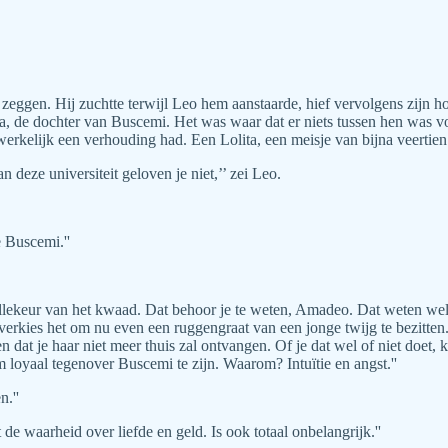
en. Hij zuchtte terwijl Leo hem aanstaarde, hief vervolgens zijn hoofd
ia, de dochter van Buscemi. Het was waar dat er niets tussen hen was 
erkelijk een verhouding had. Een Lolita, een meisje van bijna veerti
 deze universiteit geloven je niet,’’ zei Leo.
 Buscemi.''
willekeur van het kwaad. Dat behoor je te weten, Amadeo. Dat weten wel 
k verkies het om nu even een ruggengraat van een jonge twijg te bezitte
dat je haar niet meer thuis zal ontvangen. Of je dat wel of niet doet, kan
m loyaal tegenover Buscemi te zijn. Waarom? Intuïtie en angst.''
.''
e waarheid over liefde en geld. Is ook totaal onbelangrijk.''