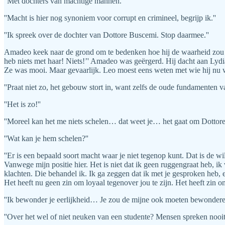
''Met dochters van machtige mannen.''
''Macht is hier nog synoniem voor corrupt en crimineel, begrijp ik.''
''Ik spreek over de dochter van Dottore Buscemi. Stop daarmee.''
Amadeo keek naar de grond om te bedenken hoe hij de waarheid zou zegg
heb niets met haar! Niets!’' Amadeo was geërgerd. Hij dacht aan Lyd
Ze was mooi. Maar gevaarlijk. Leo moest eens weten met wie hij nu w
''Praat niet zo, het gebouw stort in, want zelfs de oude fundamenten van
''Het is zo!''
''Moreel kan het me niets schelen… dat weet je… het gaat om Dottore
''Wat kan je hem schelen?''
''Er is een bepaald soort macht waar je niet tegenop kunt. Dat is de 
Vanwege mijn positie hier. Het is niet dat ik geen ruggengraat heb, i
klachten. Die behandel ik. Ik ga zeggen dat ik met je gesproken heb, en 
Het heeft nu geen zin om loyaal tegenover jou te zijn. Het heeft zin o
''Ik bewonder je eerlijkheid… Je zou de mijne ook moeten bewonderen
''Over het wel of niet neuken van een studente? Mensen spreken nooit d