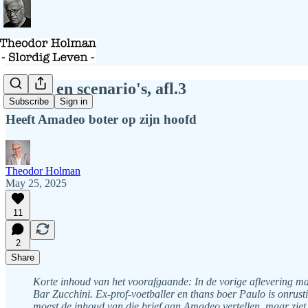
Scènes en scenario's, afl.3
Subscribe
Sign in
Heeft Amadeo boter op zijn hoofd
Theodor Holman
May 25, 2025
11
2
Share
Korte inhoud van het voorafgaande: In de vorige aflevering ma
Bar Zucchini. Ex-prof-voetballer en thans boer Paulo is onrustig.
moest de inhoud van die brief aan Amadeo vertellen, maar ziet d