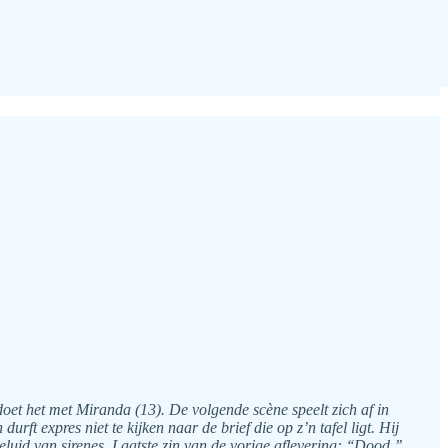
et het met Miranda (13). De volgende scène speelt zich af in
rft expres niet te kijken naar de brief die op z’n tafel ligt. Hij
uid van sirenes. Laatste zin van de vorige aflevering: ‘‘Dood,’’