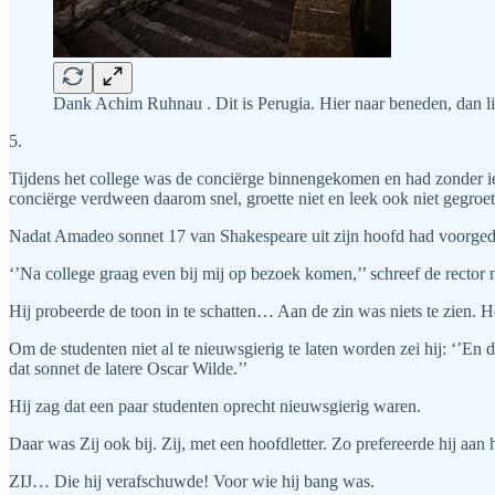
Dank Achim Ruhnau . Dit is Perugia. Hier naar beneden, dan li
5.
Tijdens het college was de conciërge binnengekomen en had zonder ie
conciërge verdween daarom snel, groette niet en leek ook niet gegroet
Nadat Amadeo sonnet 17 van Shakespeare uit zijn hoofd had voorgedra
‘’Na college graag even bij mij op bezoek komen,’’ schreef de rector 
Hij probeerde de toon in te schatten… Aan de zin was niets te zien. He
Om de studenten niet al te nieuwsgierig te laten worden zei hij: ‘’En
dat sonnet de latere Oscar Wilde.’’
Hij zag dat een paar studenten oprecht nieuwsgierig waren.
Daar was Zij ook bij. Zij, met een hoofdletter. Zo prefereerde hij aan
ZIJ… Die hij verafschuwde! Voor wie hij bang was.