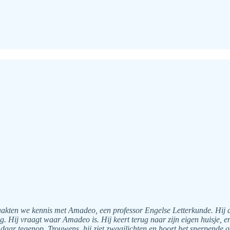
akten we kennis met Amadeo, een professor Engelse Letterkunde. Hij do
 Hij vraagt waar Amadeo is. Hij keert terug naar zijn eigen huisje, en du
aar tegenop. Trouwens, hij ziet zwaailichten en hoort het snerpende gel