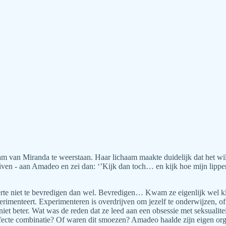
aam van Miranda te weerstaan. Haar lichaam maakte duidelijk dat het 
duiven - aan Amadeo en zei dan: ‘’Kijk dan toch… en kijk hoe mijn lipp
eerte niet te bevredigen dan wel. Bevredigen… Kwam ze eigenlijk wel 
erimenteert. Experimenteren is overdrijven om jezelf te onderwijzen, o
et beter. Wat was de reden dat ze leed aan een obsessie met seksualiteit
fecte combinatie? Of waren dit smoezen? Amadeo haalde zijn eigen org