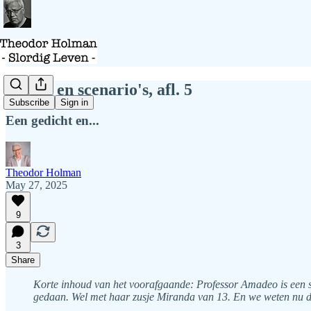
Scènes en scenario's, afl. 5
Subscribe
Sign in
Een gedicht en...
Theodor Holman
May 27, 2025
9
3
Share
Korte inhoud van het voorafgaande: Professor Amadeo is een sc
gedaan. Wel met haar zusje Miranda van 13. En we weten nu da