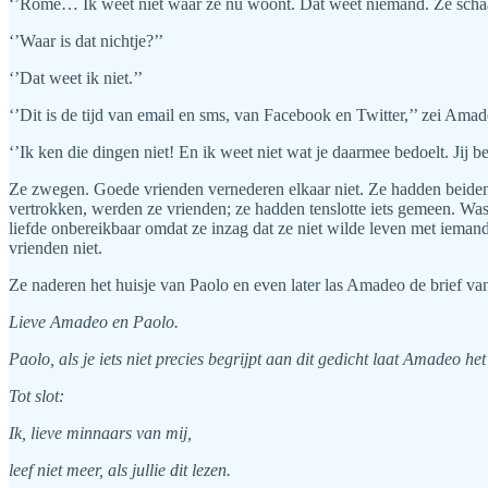
‘’Rome… Ik weet niet waar ze nu woont. Dat weet niemand. Ze schaamd
‘’Waar is dat nichtje?’’
‘’Dat weet ik niet.’’
‘’Dit is de tijd van email en sms, van Facebook en Twitter,’’ zei Amad
‘’Ik ken die dingen niet! En ik weet niet wat je daarmee bedoelt. Jij b
Ze zwegen. Goede vrienden vernederen elkaar niet. Ze hadden beiden i
vertrokken, werden ze vrienden; ze hadden tenslotte iets gemeen. Was 
liefde onbereikbaar omdat ze inzag dat ze niet wilde leven met iema
vrienden niet.
Ze naderen het huisje van Paolo en even later las Amadeo de brief va
Lieve Amadeo en Paolo.
Paolo, als je iets niet precies begrijpt aan dit gedicht laat Amadeo het
Tot slot:
Ik, lieve minnaars van mij,
leef niet meer, als jullie dit lezen.