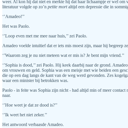
weer. Al kon hij dat niet en merkte hij dat haar lichaampje er wel o
literatuur volgde op zo’n
petite
mort
altijd een depressie die in sommig
‘’Amadeo!’’
Het was Paolo.
‘’Loop even met me mee naar huis,’’ zei Paolo.
Amadeo voelde intuïtief dat er iets mis moest zijn, maar hij begreep ze
‘’Waarom zeg je nu niet meteen wat er mis is? Je bent mijn vriend.’’
‘’Sophia is dood,’’ zei Paolo. Hij keek daarbij naar de grond. Amadeo
om vrouwen en geld. Sophia was een meisje met wie beiden een gesc
die op een dag langs de kant van de weg werd gevonden. Zes kogelgate
waar een minister bij betrokken was.
Paolo - in feite was Sophia zijn nicht - had altijd min of meer conta
naar.
‘’Hoe weet je dat ze dood is?’’
‘’Ik weet het niet zeker.’’
Het antwoord verbaasde Amadeo.