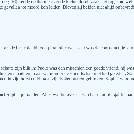
m vroeg. Hij kende de theorie over de kleine dood, zoals het orgasme w
e gevallen tot moord kon leiden. Bleven zij beiden niet altijd onbevredi
lf als de beste dat hij ook paranoïde was - dat was de consequentie van 
 schatte zijn blik in; Paolo was dan misschien een goede vriend, hij wa
hiedenis hadden, maar waaronder de vriendschap niet had geleden; Sop
n in zijn borst en bijna al zijn botten waren gebroken. Sophia werd n
ct met Sophia gehouden. Alles wat hij over en van haar hoorde gaf hij a