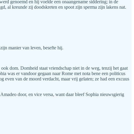
el werd genoemd en hij voelde een onaangename siddering; in de
gd, al kreunde zij doodskreten en spoot zijn sperma zijn lakens nat.
zijn manier van leven, besefte hij.
s ook dom. Domheid staat vriendschap niet in de weg, tenzij het gaat
hia was er vandoor gegaan naar Rome met nota bene een politicus
og even van de moord verdacht, maar vrij gelaten; ze had een excuus
an Amadeo door, en vice versa, want daar bleef Sophia nieuwsgierig