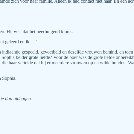
e zich voor haar familie. Alleen ik had contact met haar. En een acht
eo. Hij wist dat het neerbuigend klonk.
ent geleerd en ik…’’
ndiaantje gespeeld, gevoetbald en dezelfde vrouwen bemind, en toen de
Sophia beider grote liefde? Voor de boer was de grote liefde onbereikba
nd die haar vertelde dat hij er meerdere vrouwen op na wilde houden. 
n Sophia.
 je dan uitleggen.