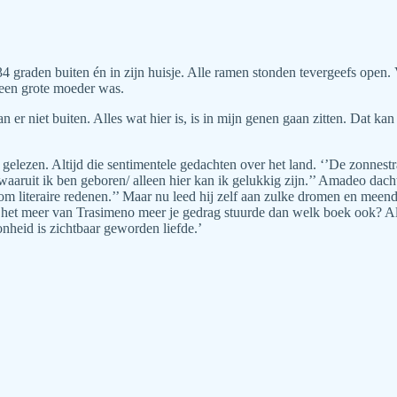
 graden buiten én in zijn huisje. Alle ramen stonden tevergeefs open. 
 een grote moeder was.
kan er niet buiten. Alles wat hier is, is in mijn genen gaan zitten. Dat
ad gelezen. Altijd die sentimentele gedachten over het land. ‘’De zonnest
aruit ik ben geboren/ alleen hier kan ik gelukkig zijn.’’ Amadeo dacht:
m literaire redenen.’’ Maar nu leed hij zelf aan zulke dromen en meen
t het meer van Trasimeno meer je gedrag stuurde dan welk boek ook? Als
nheid is zichtbaar geworden liefde.’