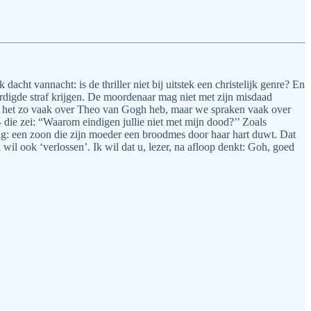
acht vannacht: is de thriller niet bij uitstek een christelijk genre? En
tvaardigde straf krijgen. De moordenaar mag niet met zijn misdaad
 ik het zo vaak over Theo van Gogh heb, maar we spraken vaak over
 die zei: “Waarom eindigen jullie niet met mijn dood?’’ Zoals
: een zoon die zijn moeder een broodmes door haar hart duwt. Dat
wil ook ‘verlossen’. Ik wil dat u, lezer, na afloop denkt: Goh, goed