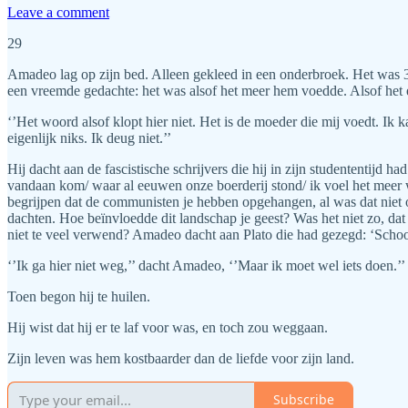
Leave a comment
29
Amadeo lag op zijn bed. Alleen gekleed in een onderbroek. Het was 34
een vreemde gedachte: het was alsof het meer hem voedde. Alsof het
‘’Het woord alsof klopt hier niet. Het is de moeder die mij voedt. Ik 
eigenlijk niks. Ik deug niet.’’
Hij dacht aan de fascistische schrijvers die hij in zijn studententijd h
vandaan kom/ waar al eeuwen onze boerderij stond/ ik voel het meer wa
begrijpen dat de communisten je hebben opgehangen, al was dat niet o
dachten. Hoe beïnvloedde dit landschap je geest? Was het niet zo, da
niet te veel verwend? Amadeo dacht aan Plato die had gezegd: ‘Schoo
‘’Ik ga hier niet weg,’’ dacht Amadeo, ‘’Maar ik moet wel iets doen.’’
Toen begon hij te huilen.
Hij wist dat hij er te laf voor was, en toch zou weggaan.
Zijn leven was hem kostbaarder dan de liefde voor zijn land.
Subscribe