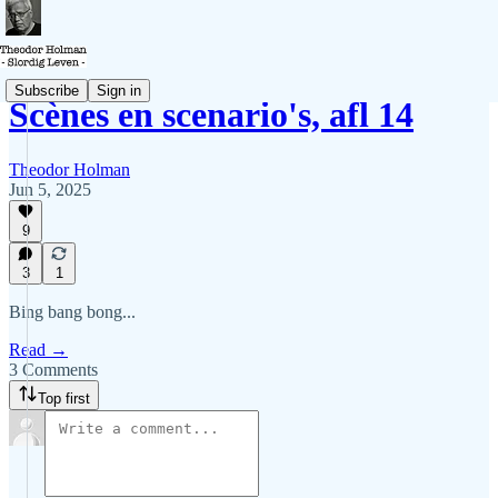
Subscribe
Sign in
Scènes en scenario's, afl 14
Theodor Holman
Jun 5, 2025
9
3
1
Bing bang bong...
Read →
3 Comments
Top first