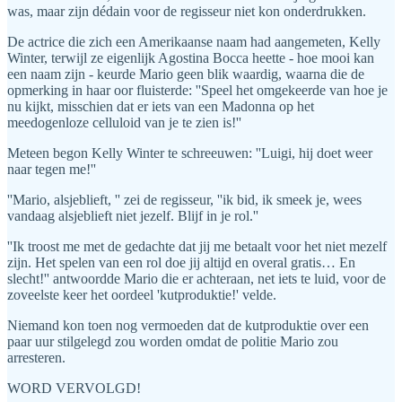
was, maar zijn dédain voor de regisseur niet kon onderdrukken.
De actrice die zich een Amerikaanse naam had aangemeten, Kelly
Winter, terwijl ze eigenlijk Agostina Bocca heette - hoe mooi kan
een naam zijn - keurde Mario geen blik waardig, waarna die de
opmerking in haar oor fluisterde: ''Speel het omgekeerde van hoe je
nu kijkt, misschien dat er iets van een Madonna op het
meedogenloze celluloid van je te zien is!''
Meteen begon Kelly Winter te schreeuwen: ''Luigi, hij doet weer
naar tegen me!''
''Mario, alsjeblieft, '' zei de regisseur, ''ik bid, ik smeek je, wees
vandaag alsjeblieft niet jezelf. Blijf in je rol.''
''Ik troost me met de gedachte dat jij me betaalt voor het niet mezelf
zijn. Het spelen van een rol doe jij altijd en overal gratis… En
slecht!'' antwoordde Mario die er achteraan, net iets te luid, voor de
zoveelste keer het oordeel 'kutproduktie!' velde.
Niemand kon toen nog vermoeden dat de kutproduktie over een
paar uur stilgelegd zou worden omdat de politie Mario zou
arresteren.
WORD VERVOLGD!