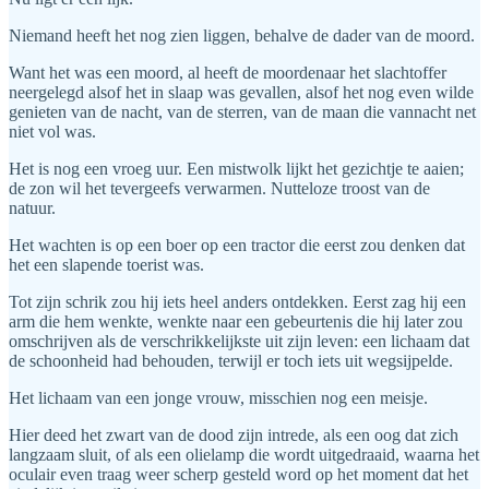
Niemand heeft het nog zien liggen, behalve de dader van de moord.
Want het was een moord, al heeft de moordenaar het slachtoffer
neergelegd alsof het in slaap was gevallen, alsof het nog even wilde
genieten van de nacht, van de sterren, van de maan die vannacht net
niet vol was.
Het is nog een vroeg uur. Een mistwolk lijkt het gezichtje te aaien;
de zon wil het tevergeefs verwarmen. Nutteloze troost van de
natuur.
Het wachten is op een boer op een tractor die eerst zou denken dat
het een slapende toerist was.
Tot zijn schrik zou hij iets heel anders ontdekken. Eerst zag hij een
arm die hem wenkte, wenkte naar een gebeurtenis die hij later zou
omschrijven als de verschrikkelijkste uit zijn leven: een lichaam dat
de schoonheid had behouden, terwijl er toch iets uit wegsijpelde.
Het lichaam van een jonge vrouw, misschien nog een meisje.
Hier deed het zwart van de dood zijn intrede, als een oog dat zich
langzaam sluit, of als een olielamp die wordt uitgedraaid, waarna het
oculair even traag weer scherp gesteld word op het moment dat het