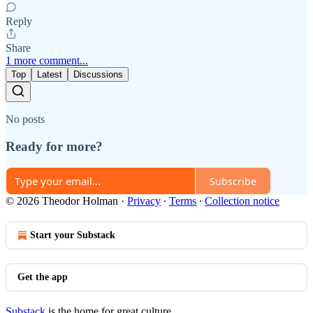
Reply
Share
1 more comment...
Top
Latest
Discussions
No posts
Ready for more?
Subscribe
© 2026 Theodor Holman
·
Privacy
∙
Terms
∙
Collection notice
Start your Substack
Get the app
Substack
is the home for great culture