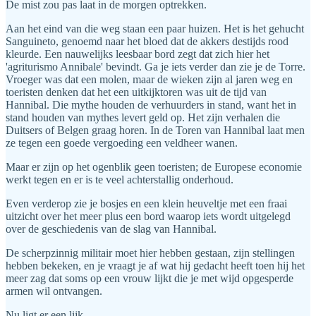
De mist zou pas laat in de morgen optrekken.
Aan het eind van die weg staan een paar huizen. Het is het gehucht
Sanguineto, genoemd naar het bloed dat de akkers destijds rood
kleurde. Een nauwelijks leesbaar bord zegt dat zich hier het
'agriturismo Annibale' bevindt. Ga je iets verder dan zie je de Torre.
Vroeger was dat een molen, maar de wieken zijn al jaren weg en
toeristen denken dat het een uitkijktoren was uit de tijd van
Hannibal. Die mythe houden de verhuurders in stand, want het in
stand houden van mythes levert geld op. Het zijn verhalen die
Duitsers of Belgen graag horen. In de Toren van Hannibal laat men
ze tegen een goede vergoeding een veldheer wanen.
Maar er zijn op het ogenblik geen toeristen; de Europese economie
werkt tegen en er is te veel achterstallig onderhoud.
Even verderop zie je bosjes en een klein heuveltje met een fraai
uitzicht over het meer plus een bord waarop iets wordt uitgelegd
over de geschiedenis van de slag van Hannibal.
De scherpzinnig militair moet hier hebben gestaan, zijn stellingen
hebben bekeken, en je vraagt je af wat hij gedacht heeft toen hij het
meer zag dat soms op een vrouw lijkt die je met wijd opgesperde
armen wil ontvangen.
Nu ligt er een lijk.