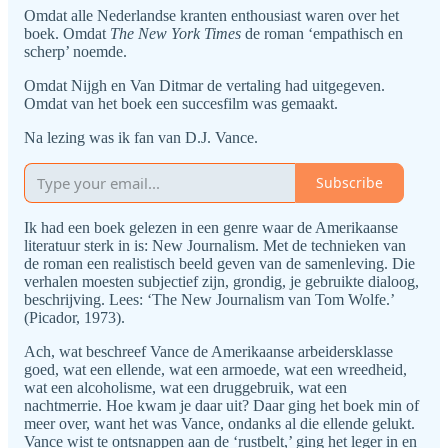
Omdat alle Nederlandse kranten enthousiast waren over het
boek. Omdat
The New York Times
de roman ‘empathisch en
scherp’ noemde.
Omdat Nijgh en Van Ditmar de vertaling had uitgegeven.
Omdat van het boek een succesfilm was gemaakt.
Na lezing was ik fan van D.J. Vance.
Subscribe
Ik had een boek gelezen in een genre waar de Amerikaanse
literatuur sterk in is: New Journalism. Met de technieken van
de roman een realistisch beeld geven van de samenleving. Die
verhalen moesten subjectief zijn, grondig, je gebruikte dialoog,
beschrijving. Lees: ‘The New Journalism van Tom Wolfe.’
(Picador, 1973).
Ach, wat beschreef Vance de Amerikaanse arbeidersklasse
goed, wat een ellende, wat een armoede, wat een wreedheid,
wat een alcoholisme, wat een druggebruik, wat een
nachtmerrie. Hoe kwam je daar uit? Daar ging het boek min of
meer over, want het was Vance, ondanks al die ellende gelukt.
Vance wist te ontsnappen aan de ‘rustbelt,’ ging het leger in en