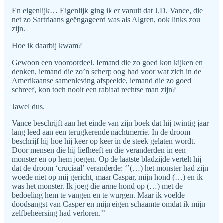
En eigenlijk… Eigenlijk ging ik er vanuit dat J.D. Vance, die
net zo Sartriaans geëngageerd was als Algren, ook links zou
zijn.
Hoe ik daarbij kwam?
Gewoon een vooroordeel. Iemand die zo goed kon kijken en
denken, iemand die zo’n scherp oog had voor wat zich in de
Amerikaanse samenleving afspeelde, iemand die zo goed
schreef, kon toch nooit een rabiaat rechtse man zijn?
Jawel dus.
Vance beschrijft aan het einde van zijn boek dat hij twintig jaar
lang leed aan een terugkerende nachtmerrie. In de droom
beschrijf hij hoe hij keer op keer in de steek gelaten wordt.
Door mensen die hij liefheeft en die veranderden in een
monster en op hem joegen. Op de laatste bladzijde vertelt hij
dat de droom ‘cruciaal’ veranderde: ‘’(…) het monster had zijn
woede niet op mij gericht, maar Caspar, mijn hond (…) en ik
was het monster. Ik joeg die arme hond op (…) met de
bedoeling hem te vangen en te wurgen. Maar ik voelde
doodsangst van Casper en mijn eigen schaamte omdat ik mijn
zelfbeheersing had verloren.’’