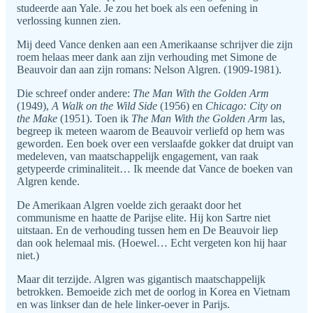
studeerde aan Yale. Je zou het boek als een oefening in
verlossing kunnen zien.
Mij deed Vance denken aan een Amerikaanse schrijver die zijn
roem helaas meer dank aan zijn verhouding met Simone de
Beauvoir dan aan zijn romans: Nelson Algren. (1909-1981).
Die schreef onder andere:
The Man With the Golden Arm
(1949),
A Walk on the Wild Side
(1956) en
Chicago: City on
the Make
(1951). Toen ik
The Man With the Golden Arm
las,
begreep ik meteen waarom de Beauvoir verliefd op hem was
geworden. Een boek over een verslaafde gokker dat druipt van
medeleven, van maatschappelijk engagement, van raak
getypeerde criminaliteit… Ik meende dat Vance de boeken van
Algren kende.
De Amerikaan Algren voelde zich geraakt door het
communisme en haatte de Parijse elite. Hij kon Sartre niet
uitstaan. En de verhouding tussen hem en De Beauvoir liep
dan ook helemaal mis. (Hoewel… Echt vergeten kon hij haar
niet.)
Maar dit terzijde. Algren was gigantisch maatschappelijk
betrokken. Bemoeide zich met de oorlog in Korea en Vietnam
en was linkser dan de hele linker-oever in Parijs.