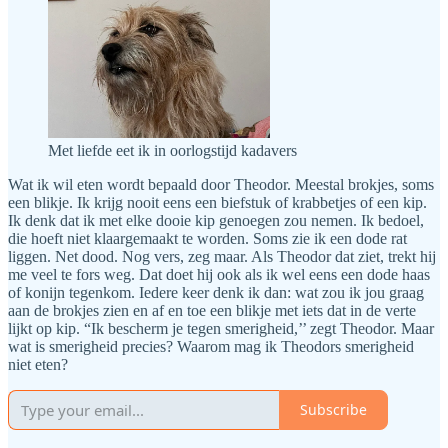
Met liefde eet ik in oorlogstijd kadavers
Wat ik wil eten wordt bepaald door Theodor. Meestal brokjes, soms
een blikje. Ik krijg nooit eens een biefstuk of krabbetjes of een kip.
Ik denk dat ik met elke dooie kip genoegen zou nemen. Ik bedoel,
die hoeft niet klaargemaakt te worden. Soms zie ik een dode rat
liggen. Net dood. Nog vers, zeg maar. Als Theodor dat ziet, trekt hij
me veel te fors weg. Dat doet hij ook als ik wel eens een dode haas
of konijn tegenkom. Iedere keer denk ik dan: wat zou ik jou graag
aan de brokjes zien en af en toe een blikje met iets dat in de verte
lijkt op kip. “Ik bescherm je tegen smerigheid,’’ zegt Theodor. Maar
wat is smerigheid precies? Waarom mag ik Theodors smerigheid
niet eten?
Subscribe