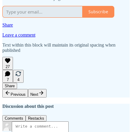
Subscribe
Share
Leave a comment
Text within this block will maintain its original spacing when
published
27
7
4
Share
Previous
Next
Discussion about this post
Comments
Restacks