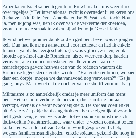
Amerika en Israël samen tegen Iran. En wij maken ons weer druk
over regeltjes (“Het internationaal recht is overtreden!” en keren ons
(behalve ik) in feite tégen Amerika en Israël. Wat is dat toch? Nou
ja, toen ik jong was, liep ik over van de verkeerde denkbeelden,
vooral om in de smaak te vallen bij wijlen mijn Grote Liefde.
Ik vind het wel jammer dat ik oud en geil ben; liever was ik jong en
geil. Dan had ik me nu aangemeld voor het leger en had ik enkele
Iraanse ayatollahs neergeschoten. (Ik was vijftien, zestien, en ik
hoorde op school dat de Romeinen, als ze weer een dorp hadden
veroverd, alle mannen neerstaken en alle vrouwen aan de
manschappen gaven; het was een van de redenen waarom die
Romeinse legers steeds groter werden. “Ha, grote centurion, we zien
daar een dorpje, mogen we dat vanavond nog veroveren?” “Ga je
gang, boys. Maar weet dat de dochter van de sheriff voor mij is.”)
Militarisme is zo aantrekkelijk omdat je meer uniform dan mens
bent. Het kostuum verbergt de persoon, dus is ook de moraal
verstopt, evenals de verantwoordelijkheid. De soldaat voert enkel
uit. Als je zo’n pakje hebt aangetrokken, ben je eigenlijk al voor de
helft gestorven; je bent verworden tot een somnambulist die zich
thuisvoelt in Nachtmerrieland, waar onder je voeten constant botten
kraken en waar de taal van Gekerm wordt gesproken. Ik heb,
wegens familieomstandigheden, enkele soldaten gekend die hoog in