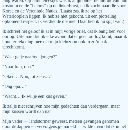
rang waren. Op familiefeestjes was ik altijd onder de indruk van hun
kostuum en de “batons” op de linkerborst, en ik zocht naar die voor
Korea en de Verenigde Naties. (Laatst zag ik ze op het
Waterlooplein liggen. Ik heb ze niet gekocht, uit een plotseling
opkomend respect. Ik verdiende die niet. Daar heb ik nu spijt van.)
Ik schreef het geloof ik al in mijn vorige brief, dat ik bang ben voor
oorlog. Uiteraard bid ik elke avond dat er geen oorlog komt, maar ik
houd er rekening mee dat mijn kleinzoon ook in zo’n pak
terechtkomt.
“Waar ga je naartoe, jongen?”
“Naar Iran, opa.”
“Okee… Nou, tot ziens…”
“Dag opa…”
“Wacht… Ik wil je een kus geven.”
Ik zal je niet schrijven hoe mijn gedachten dan verdergaan, maar
mijn kussen wordt dan nat.
Mijn vader — landstormer geweest, meteen gevangen genomen
door de Jappen en vervolgens gemarteld — wilde maar dat ik in het