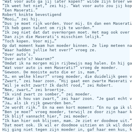
“Wat voor auto ga jij later kopen?” wilde zijn broer we
“Ik weet het niet,” zei hij. “Wat voor auto zou jij kop
“Een Maserati.”

Robert knikte bevestigend

“Mooi…” zei hij.

“Dus je moet rijk worden. Voor mij. En dan een Maserati
“Ik heb geen talent om rijk te worden.”

“Ik zeg niet dat dat overmorgen moet. Het mag ook over 
“Dan zijn die Maserati’s misschien lelijk.”

“Toch kopen. Voor mij…”

Op dat moment kwam hun moeder binnen. Ze liep meteen na
“Waar hadden jullie het over?” vroeg ze.

“Over auto’s.”

“Over auto’s? Waarom?”

“Omdat ik na morgen mijn rijbewijs mag halen. En hij ga
“Wat voor auto is een Maserati?” vroeg de moeder.

“Gewoon. De mooiste auto die er is, mam.”

“O… en welke kleur?” vroeg moeder, die duidelijk geen v
“Zwart,” zei haar zoon. “Hij gaat een zwarte Maserati v
“Wil je echt zwart? Ik dacht rood,” zei Robert.

“Nee, zwart…” zei broertje.

“Ik vind zwart zo somber,” zei moeder.

“Maar ik hou van zwart,” zei haar zoon. “Je gaat echt v
“Ja… als ik rijk geworden ben.”

“Je wordt rijk.” En na een kort moment: “En nu ga ik sl
“Ben je moe?” vroeg moeder, terwijl ze door zijn haar k
“Ik blijf vannacht hier,” zei moeder.

“Ik kan hier ook blijven, mam. Je ziet er doodmoe uit.”

“Dat moet ook. Ik wil er doodmoe uitzien en ik wil dood
Hij ging niet tegen zijn moeder in, gaf haar een kus, k