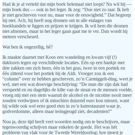
Had ik je al verteld dat mijn boek helemaal niet loopt? Nu wil hij —
mijn boek dus — ook in het leger. Ik zeg: “Doe niet zo raar. Ik heb
je niet geschreven voor nu, maar voor de eeuwigheid.” Dat begreep
hij niet. Ach, hij heeft nog dromen om in alle etalages van
boekhandels te liggen en prijzen te krijgen. Ik wil hem die dromen
niet afnemen, maar in het leger gaan gaat me te ver. Dan wordt hij
meteen verscheurd.
Wat ben ik ongezellig, hè?
Ik maakte daarnet met Koos een wandeling en kwam vijf (!)
daklozen tegen op verschillende locaties. Eén op een bankje met
drie zakken om zich heen, één in het gras, twee in een portiek en
één zittend voor het portiek bij de Aldi. Vroeger zou ik een
“column” over ze hebben geschreven, zo’n Carmiggelt-ding, weet je
wel, met een wat droevige beschrijving: “De man die zijn dak had
verspeeld en nu dagelijks de kilte van de straat en de mensen voelde,
vroeg mij met een stem waaruit de alcohol en de nicotine nooit meer
zouden verdwijnen of ik misschien duizend euro kon missen, want
hij wilde ook wel eens goed eten in zo’n kutrestaurant waar je,
godverdomme, alleen maar teringjeugd ziet, decadenten!”
Nou ja, deze tijd heeft veel woorden nodig om te beschrijven, maar
tegenwoordig schrijven maar enkelen de goede. Het was hét
probleem van vlak voor de Tweede Wereldoorlog: hoe moest je