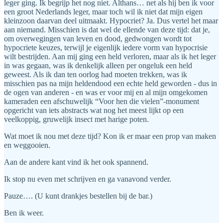
leger ging. Ik begrijp het nog niet. Althans… net als hij ben ik voor
een groot Nederlands leger, maar toch wil ik niet dat mijn eigen
kleinzoon daarvan deel uitmaakt. Hypocriet? Ja. Dus vertel het maar
aan niemand. Misschien is dat wel de ellende van deze tijd: dat je,
om overwegingen van leven en dood, gedwongen wordt tot
hypocriete keuzes, terwijl je eigenlijk iedere vorm van hypocrisie
wilt bestrijden. Aan mij ging een held verloren, maar als ik het leger
in was gegaan, was ik denkelijk alleen per ongeluk een held
geweest. Als ik dan ten oorlog had moeten trekken, was ik
misschien pas na mijn heldendood een echte held geworden - dus in
de ogen van anderen - en was er voor mij en al mijn omgekomen
kameraden een afschuwelijk “Voor hen die vielen”-monument
opgericht van iets abstracts wat nog het meest lijkt op een
veelkoppig, gruwelijk insect met harige poten.
Wat moet ik nou met deze tijd? Kon ik er maar een prop van maken
en weggooien.
Aan de andere kant vind ik het ook spannend.
Ik stop nu even met schrijven en ga vanavond verder.
Pauze…. (U kunt drankjes bestellen bij de bar.)
Ben ik weer.