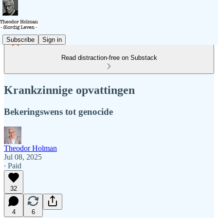
Subscribe
Sign in
Read distraction-free on Substack
Krankzinnige opvattingen
Bekeringswens tot genocide
Theodor Holman
Jul 08, 2025
∙ Paid
32
4
6