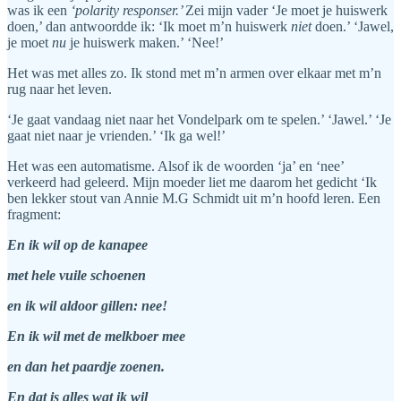
was ik een
‘polarity responser.’
Zei mijn vader ‘Je moet je huiswerk
doen,’ dan antwoordde ik: ‘Ik moet m’n huiswerk
niet
doen.’ ‘Jawel,
je moet
nu
je huiswerk maken.’ ‘Nee!’
Het was met alles zo. Ik stond met m’n armen over elkaar met m’n
rug naar het leven.
‘Je gaat vandaag niet naar het Vondelpark om te spelen.’ ‘Jawel.’ ‘Je
gaat niet naar je vrienden.’ ‘Ik ga wel!’
Het was een automatisme. Alsof ik de woorden ‘ja’ en ‘nee’
verkeerd had geleerd. Mijn moeder liet me daarom het gedicht ‘Ik
ben lekker stout van Annie M.G Schmidt uit m’n hoofd leren. Een
fragment:
En ik wil op de kanapee
met hele vuile schoenen
en ik wil aldoor gillen: nee!
En ik wil met de melkboer mee
en dan het paardje zoenen.
En dat is alles wat ik wil