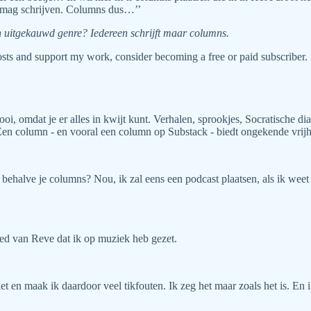
ol mag schrijven. Columns dus…’’
n uitgekauwd genre? Iedereen schrijft maar columns.
sts and support my work, consider becoming a free or paid subscriber.
i, omdat je er alles in kwijt kunt. Verhalen, sprookjes, Socratische dia
n column - en vooral een column op Substack - biedt ongekende vrijhe
behalve je columns? Nou, ik zal eens een podcast plaatsen, als ik weet
Lied van Reve dat ik op muziek heb gezet.
iet en maak ik daardoor veel tikfouten. Ik zeg het maar zoals het is. E