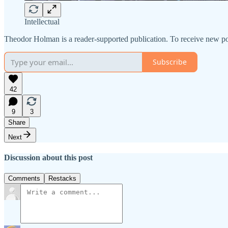
Intellectual
Theodor Holman is a reader-supported publication. To receive new po
Subscribe
42
9
3
Share
Next
Discussion about this post
Comments
Restacks