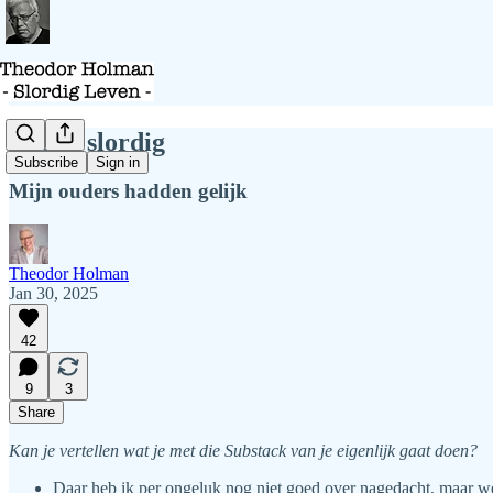
Ik ben slordig
Subscribe
Sign in
Mijn ouders hadden gelijk
Theodor Holman
Jan 30, 2025
42
9
3
Share
Kan je vertellen wat je met die Substack van je eigenlijk gaat doen?
Daar heb ik per ongeluk nog niet goed over nagedacht, maar we