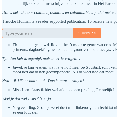
natuurlijk ook columns schrijven die ik niet meer in Het Paro
Dat is het? Ik hoor columns, columns en columns. Vind je dat niet ee
Theodor Holman is a reader-supported publication. To receive new po
Subscribe
Eh… niet uitgekauwd. Ik vind het ’t mooiste genre wat er is. Moo
primeurs, dagboekfragmenten, achtergrondverhalen, essays… Ee
Tja, dan heb ik eigenlijk niets meer te vragen…
Jawel, je kan vragen: wat ga je nog meer op Substack schrijven 
mooi lied dat ik heb gecomponeerd. Als ik weet hoe dat moet.
Nou… ik kijk er naar… uit. Dus je gaat… zingen?
Misschien plaats ik hier wel af en toe een prachtig Geestelijk 
Weet je dat wel zeker? Nou ja…
Nog één ding. Zoals je weet doet m’n linkeroog het slecht tot n
ze een fout zien.