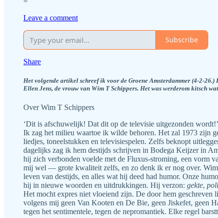
=
Leave a comment
Subscribe
Share
Het volgende artikel schreef ik voor de Groene Amsterdammer (4-2-26.) 
Ellen Jens, de vrouw van Wim T Schippers. Het was werderom kitsch wat
Over Wim T Schippers
‘Dit is afschuwelijk! Dat dit op de televisie uitgezonden wordt!
Ik zag het milieu waartoe ik wilde behoren. Het zal 1973 zijn
liedjes, toneelstukken en televisiespelen. Zelfs beknopt uitleg
dagelijks zag ik hem destijds schrijven in Bodega Keijzer in Ams
hij zich verbonden voelde met de Fluxus-stroming, een vorm van
mij wel — grote kwaliteit zelfs, en zo denk ik er nog over. Wi
leven van destijds, en alles wat hij deed had humor. Onze humor
hij in nieuwe woorden en uitdrukkingen. Hij verzon:
gekte
,
pol
Het mocht expres niet vloeiend zijn. De door hem geschreven li
volgens mij geen Van Kooten en De Bie, geen Jiskefet, geen Ha
tegen het sentimentele, tegen de nepromantiek. Elke regel barst