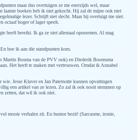
andpunten maar dus overtuigen ze me enerzijds wel, maar
jn laatste boeken heb ik niet gekocht. Hij zal de mijne ook niet
lmatige lezer. Schrijft niet slecht. Maar hij overtuigt me niet.
en octaaf hoger of lager speelt.
gte heeft bereikt. Ik ga ze niet allemaal opnoemen. Al mag
 En hoe ik aan die standpunten kom.
 kan Martin Bosma van de PVV ook) en Diederik Boomsma
 staan. Het heeft te maken met vertrouwen. Omdat ik Annabel
r wie. Jesse Klaver en Jan Paternotte kunnen opvattingen
illig een artikel van ze lezen. Zo zal ik ook nooit stemmen op
zetten, dat wil ik ook niet.
n vol mooie verhalen zit. En humor bezit! (Sarcasme, ironie,