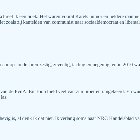
chreef ik een boek. Het waren vooral Karels humor en heldere mannier
et zoals zij kantelden van communist naar sociaaldemocraat en liberaal.
ar op. In de jaren zestig, zeventig, tachtig en negentig, en in 2010 wa
.
 van de PvdA. En Toon hield veel van zijn broer en omgekeerd. En waren
las.
rhevig is, al denk ik dat niet. Ik verlang soms naar NRC Handelsblad va