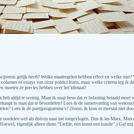
 wijsneus gelijk heeft? Welke maatregelen hebben effect en welke niet? W
columns of essays van onze politici lezen, maar welke criteria leg ik da
ngen moeten ze precies hebben over het klimaat?
 heb altijd te weinig. Maar ik snap heus dat er belasting betaald moe
rhaupt in staat dat te beoordelen? Lees ik de samenvatting van wetensc
rdelen? Lees ik de partijprogramma’s? (Soms, ik kom er meestal niet doo
iste oordelen wel als duiven naar me toegevlogen. Dus ik las Marx, Mar
oewel, eigenlijk alleen diens “Liefde, een kunst een kunde”.) Gaf mij 