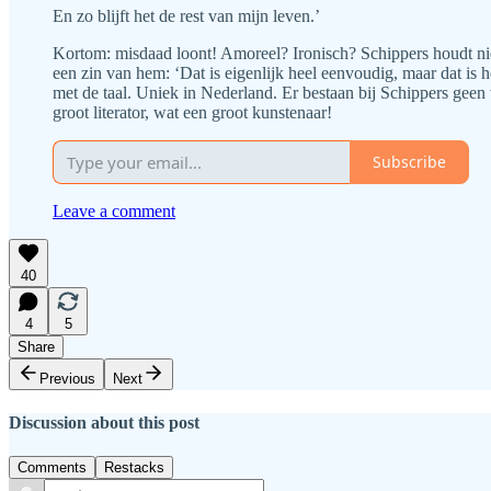
En zo blijft het de rest van mijn leven.’
Kortom: misdaad loont! Amoreel? Ironisch? Schippers houdt niet va
een zin van hem: ‘Dat is eigenlijk heel eenvoudig, maar dat is
met de taal. Uniek in Nederland. Er bestaan bij Schippers geen 
groot literator, wat een groot kunstenaar!
Subscribe
Leave a comment
40
4
5
Share
Previous
Next
Discussion about this post
Comments
Restacks