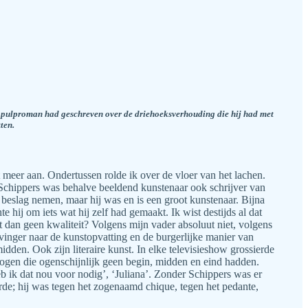
en pulproman had geschreven over de driehoeksverhouding die hij had met
ten.
et meer aan. Ondertussen rolde ik over de vloer van het lachen.
chippers was behalve beeldend kunstenaar ook schrijver van
n beslag nemen, maar hij was en is een groot kunstenaar. Bijna
 hij om iets wat hij zelf had gemaakt. Ik wist destijds al dat
 dan geen kwaliteit? Volgens mijn vader absoluut niet, volgens
vinger naar de kunstopvatting en de burgerlijke manier van
dden. Ook zijn literaire kunst. In elke televisieshow grossierde
logen die ogenschijnlijk geen begin, midden en eind hadden.
b ik dat nou voor nodig’, ‘Juliana’. Zonder Schippers was er
de; hij was tegen het zogenaamd chique, tegen het pedante,