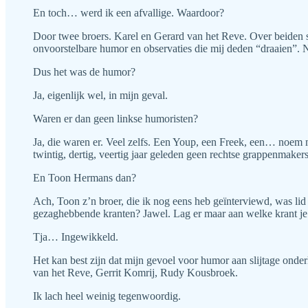
En toch… werd ik een afvallige. Waardoor?
Door twee broers. Karel en Gerard van het Reve. Over beiden s
onvoorstelbare humor en observaties die mij deden “draaien”. N
Dus het was de humor?
Ja, eigenlijk wel, in mijn geval.
Waren er dan geen linkse humoristen?
Ja, die waren er. Veel zelfs. Een Youp, een Freek, een… noem ma
twintig, dertig, veertig jaar geleden geen rechtse grappenmakers
En Toon Hermans dan?
Ach, Toon z’n broer, die ik nog eens heb geïnterviewd, was lid
gezaghebbende kranten? Jawel. Lag er maar aan welke krant je 
Tja… Ingewikkeld.
Het kan best zijn dat mijn gevoel voor humor aan slijtage onde
van het Reve, Gerrit Komrij, Rudy Kousbroek.
Ik lach heel weinig tegenwoordig.