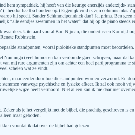
nd hem sympathiek, hij heeft van die keurige enerzijds anderzijds- st
r? (Theodor haalt schouders op.) Eigenlijk vind ik zijn columns niks. Zi
aarop hij speelt. Sander Schimmelpenninck dan? Ja, prima. Ben geen rege
namelijk “alle eendjes zwemmen in het water’’ dat hij op de piano steeds e
 ik waardeer. Uiteraard vooral Bart Nijman, die ondertussen Komrij-hoo
 Renate Rubinstein.
bepaalde standpunten, vooral pioloitieke standpunten moet beoordelen.
bel Nanninga (veel humor en kan verdomde goed schrijven, maar dat
at van mij rare argumenten zijn om achter een heel partijprogramma te
veel schelen wat ze vindt.
zichten, maar eerder door hoe die standpunten worden verwoord. En doo
e stemmen vanwege psychische en fysieke afkeer. Ik zal ook nooit vrijw
elijke wijze heeft vermoord. Niet alleen kan ik me daar niet overheen 
Zeker als je het vergelijkt met de bijbel, die prachtig geschreven is e
 alleen maar geboden.
tikken voordat ik dat over de bijbel had gelezen