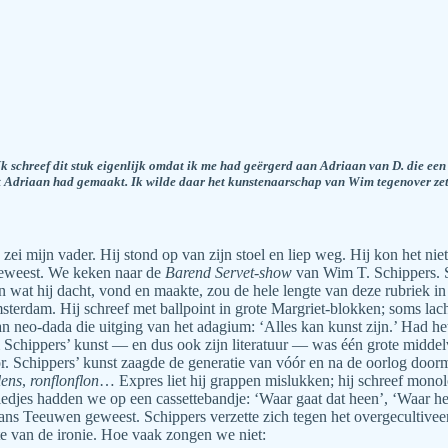
Ik schreef dit stuk eigenlijk omdat ik me had geërgerd aan Adriaan van D. die e
 Adriaan had gemaakt. Ik wilde daar het kunstenaarschap van Wim tegenover zet
’ zei mijn vader. Hij stond op van zijn stoel en liep weg. Hij kon het ni
 geweest. We keken naar de
Barend Servet-show
van Wim T. Schippers. S
gen wat hij dacht, vond en maakte, zou de hele lengte van deze rubriek i
terdam. Hij schreef met ballpoint in grote Margriet-blokken; soms lachte
 neo-dada die uitging van het adagium: ‘Alles kan kunst zijn.’ Had het
m Schippers’ kunst — en dus ook zijn literatuur — was één grote middel
. Schippers’ kunst zaagde de generatie van vóór en na de oorlog doormi
lens
,
ronflonflon
… Expres liet hij grappen mislukken; hij schreef mono
edjes hadden we op een cassettebandje: ‘Waar gaat dat heen’, ‘Waar he
ns Teeuwen geweest. Schippers verzette zich tegen het overgecultiveer
te van de ironie. Hoe vaak zongen we niet: