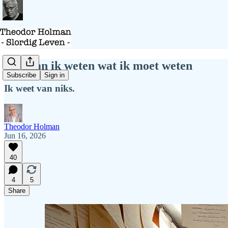
Hoe kan ik weten wat ik moet weten
Subscribe
Sign in
Ik weet van niks.
Theodor Holman
Jun 16, 2026
40
4
5
Share