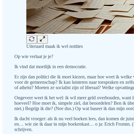
Uiteraard maak ik wel notities
Op wie verlaat je je?
Ik vind dat moeilijk in een democratie.
Er zijn dan politici die ik moet kiezen, maar hoe weet ik welke
voor de gemeenschap? Ik kan luisteren naar toespraken en zelfs 
of atheïst? Moeten ze socialist zijn of liberaal? Welke opvatti
Ongeveer weet ik het wel: ik wil meer geld overhouden, want ik
hoeveel? Hoe moet ik, simpele ziel, dat beoordelen? Ben ik übe
niet.) Begrijp ik die? (Nee dus.) Op wat baseer ik dan mijn oo
Ik dacht vroeger: als ik nu veel boeken lees, dan komen de ju
en… wie zie ik daar in mijn boekenkast… o ja: Erich Fromm. (H
schrijven.