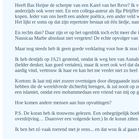
Heeft Bas Heijne de scherpte van een Karel van het Reve? Ik vi
anderzijds ook weer niet. En een collega-auteur als Ilja Pfeijffe
kopen. Ieder van ons heeft een andere poëtica, een ander veld w
Het lijkt er soms op dat zijn repertoire bestaat uit één liedje, 
En rechts dan? Daar zijn er op het ogenblik toch echt meer die
Nausicaa Marbe absoluut niet vergeten! De echte opvolger van
Maar nog steeds heb ik geen goede verklaring voor hoe ik nou 
Ik heb destijds op JA21 gestemd, omdat ik weg ben van Anna
(helder denker, kan goed vertalen), maar ik weet ook wel dat d
aardig vind, vertrouw ik haar en kan het me verder niet zo heel 
Kortom: ik laat mij niet zozeer overtuigen door diepgaande in
hebben die de wereldvrede dichterbij brengen, ik zal nooit op z
een islamiet, omdat een mohammedaan een vriend van mij op gruw
Hoe komen andere mensen aan hun opvattingen?
P.S. De koran heb ik trouwens gelezen. Een onbegrijpelijk boek. 
overdrijving… Daarover een volgende keer.) In de koran zitten
Ik ben het zó vaak roerend met je eens... en dat wou ik al gaan 