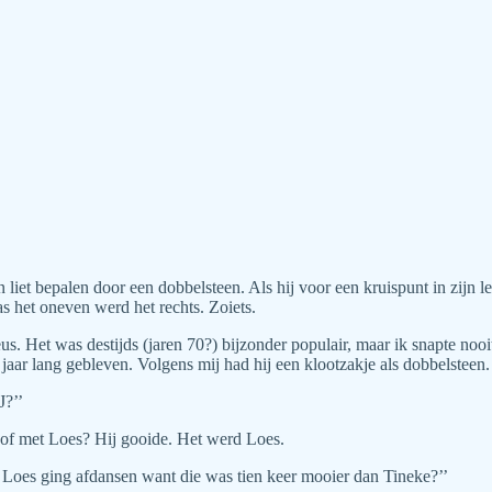
 liet bepalen door een dobbelsteen. Als hij voor een kruispunt in zijn 
as het oneven werd het rechts. Zoiets.
s. Het was destijds (jaren 70?) bijzonder populair, maar ik snapte noo
 jaar lang gebleven. Volgens mij had hij een klootzakje als dobbelsteen.
J?’’
e of met Loes? Hij gooide. Het werd Loes.
t Loes ging afdansen want die was tien keer mooier dan Tineke?’’