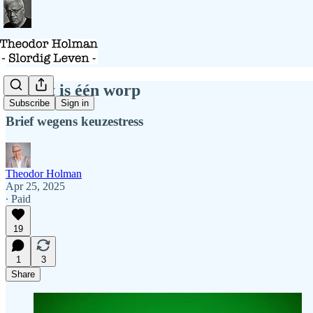
Het lot is één worp
Subscribe
Sign in
Brief wegens keuzestress
Theodor Holman
Apr 25, 2025
∙ Paid
19
1
3
Share