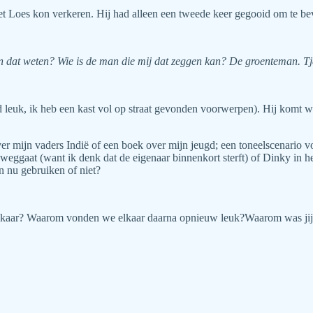
et Loes kon verkeren. Hij had alleen een tweede keer gegooid om te bev
an dat weten? Wie is de man die mij dat zeggen kan? De groenteman. Tja
d leuk, ik heb een kast vol op straat gevonden voorwerpen). Hij komt wa
 mijn vaders Indië of een boek over mijn jeugd; een toneelscenario vo
eggaat (want ik denk dat de eigenaar binnenkort sterft) of Dinky in he
n nu gebruiken of niet?
aar? Waarom vonden we elkaar daarna opnieuw leuk?Waarom was jij rec