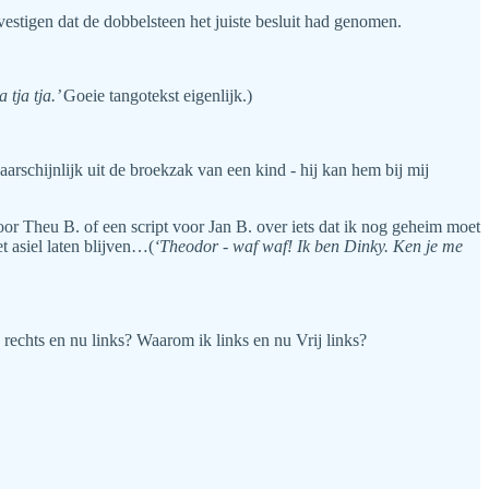
estigen dat de dobbelsteen het juiste besluit had genomen.
 tja tja.’
Goeie tangotekst eigenlijk.)
arschijnlijk uit de broekzak van een kind - hij kan hem bij mij
or Theu B. of een script voor Jan B. over iets dat ik nog geheim moet
t asiel laten blijven…(
‘Theodor - waf waf! Ik ben Dinky. Ken je me
hts en nu links? Waarom ik links en nu Vrij links?