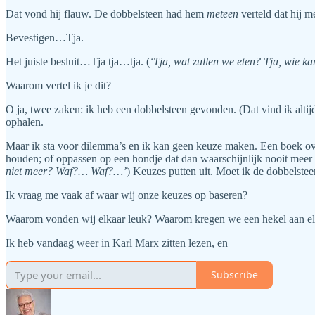
Dat vond hij flauw. De dobbelsteen had hem
meteen
verteld dat hij m
Bevestigen…Tja.
Het juiste besluit…Tja tja…tja. (
‘Tja, wat zullen we eten? Tja, wie k
Waarom vertel ik je dit?
O ja, twee zaken: ik heb een dobbelsteen gevonden. (Dat vind ik altij
ophalen.
Maar ik sta voor dilemma’s en ik kan geen keuze maken. Een boek over
houden; of oppassen op een hondje dat dan waarschijnlijk nooit meer w
niet meer? Waf?… Waf?…’
) Keuzes putten uit. Moet ik de dobbelstee
Ik vraag me vaak af waar wij onze keuzes op baseren?
Waarom vonden wij elkaar leuk? Waarom kregen we een hekel aan elk
Ik heb vandaag weer in Karl Marx zitten lezen, en
Subscribe