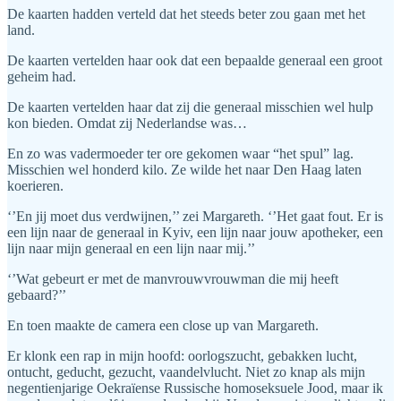
De kaarten hadden verteld dat het steeds beter zou gaan met het
land.
De kaarten vertelden haar ook dat een bepaalde generaal een groot
geheim had.
De kaarten vertelden haar dat zij die generaal misschien wel hulp
kon bieden. Omdat zij Nederlandse was…
En zo was vadermoeder ter ore gekomen waar “het spul” lag.
Misschien wel honderd kilo. Ze wilde het naar Den Haag laten
koerieren.
‘’En jij moet dus verdwijnen,’’ zei Margareth. ‘’Het gaat fout. Er is
een lijn naar de generaal in Kyiv, een lijn naar jouw apotheker, een
lijn naar mijn generaal en een lijn naar mij.’’
‘’Wat gebeurt er met de manvrouwvrouwman die mij heeft
gebaard?’’
En toen maakte de camera een close up van Margareth.
Er klonk een rap in mijn hoofd: oorlogszucht, gebakken lucht,
ontucht, geducht, gezucht, vaandelvlucht. Niet zo knap als mijn
negentienjarige Oekraïense Russische homoseksuele Jood, maar ik