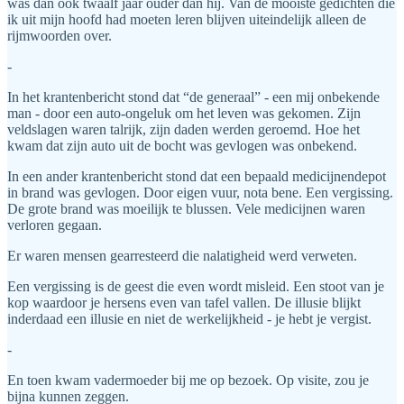
was dan ook twaalf jaar ouder dan hij. Van de mooiste gedichten die
ik uit mijn hoofd had moeten leren blijven uiteindelijk alleen de
rijmwoorden over.
-
In het krantenbericht stond dat “de generaal” - een mij onbekende
man - door een auto-ongeluk om het leven was gekomen. Zijn
veldslagen waren talrijk, zijn daden werden geroemd. Hoe het
kwam dat zijn auto uit de bocht was gevlogen was onbekend.
In een ander krantenbericht stond dat een bepaald medicijnendepot
in brand was gevlogen. Door eigen vuur, nota bene. Een vergissing.
De grote brand was moeilijk te blussen. Vele medicijnen waren
verloren gegaan.
Er waren mensen gearresteerd die nalatigheid werd verweten.
Een vergissing is de geest die even wordt misleid. Een stoot van je
kop waardoor je hersens even van tafel vallen. De illusie blijkt
inderdaad een illusie en niet de werkelijkheid - je hebt je vergist.
-
En toen kwam vadermoeder bij me op bezoek. Op visite, zou je
bijna kunnen zeggen.