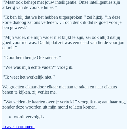
‘’Maar ook behept met jouw intelligentie. Onze intelligenties zijn
afkerig van de voorste linies.’’
‘’Ik ben blij dat we het hebben uitgesproken,’’ zei hijzij, ‘’in deze
korte dialoog zat ons verleden… Toch denk ik dat ik goed voor je
ben geweest.’’
‘’Mijn vader, die mijn vader niet blijkt te zijn, zei ook altijd dat jij
goed voor me was. Dat hij dat zei was een daad van liefde voor jou
en mij.’’
‘’Door hem ben je Oekraïense.’’
‘’Wie was mijn echte vader?’’ vroeg ik.
‘’Ik weet het werkelijk niet.’’
We groetten elkaar door elkaar niet aan te raken en naar elkaars
benen te kijken, zij verliet me.
‘’Wat zeiden de kaarten over je vertrek?’’ vroeg ik nog aan haar rug,
zonder deze woorden uit mijn mond te laten komen.
wordt vervolgd -
Leave a comment