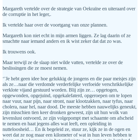
Margareth vertelde over de strategie van Oekraïne en uiteraard over
de corruptie in het leger,.
Ik vertelde haar over de voortgang van onze plannen.
Margareth kon niet echt in mijn armen liggen. Ze lag daarin of ze
smachtte naar iemand anders en ik wist zeker dat dat zo was.
Ik trouwens ook.
Maar terwijl ze de slaap niet wilde vatten, vertelde ze over de
beslissingen die ze moest nemen.
‘’Je hebt geen idee hoe gelukkig de jongens en die paar meisjes zijn
als ze…naar die verdomde verderfelijke verfoeide verschrikkelijke
verklote vijand gestuurd worden. Blij zijn ze… opgetogen,
opgewonden, opgejuind, opgekalefaterd, opgeroepen om te lopen
naar vuur, naar pijn, naar stront, naar klootzakken, naar tyfus, naar
cholera, naar hel, naar dood. De meeste hebben nauwelijks geneukt,
zijn misschien tien keer dronken geweest, zijn uit hun wolk van
levenslust ontvoerd, ze zijn volgepompt met schaamte om afscheid
te nemen en haat jegens alles wat leeft, een opleiding in
nutteloosheid… En ik begeleid ze, stuur ze, kijk ze in de ogen en
weet dat ze nog maar een kilometer of wat in hun leven hebben te