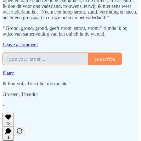
lopen en dan komen ze in het stinkniets, in de rotreet, in kotsland…
Ik doe dit voor ons vaderland, trouwens, terwijl ik niet eens weet
wat vaderland is… Neem een hoop stront, zand, verrotting en steen,
hei er een grenspaal in en we noemen het vaderland.’’
‘’Grond, grond, grond, geeft stront, stront, stront,’’ rijmde ik bij
wijze van samenvatting van het onheil in de wereld.
Leave a comment
Subscribe
Share
Ik hou vol, al kost het me moeite.
Groeten, Theodor
-
12
1