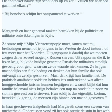
De apotheker haalde zijn schouders op en zei: ‘’Zullen we naar bed
gaan met elkaar?’’
‘’Bij bonobo’s schijnt het ontspannend te werken.’’
-
Margareth en haar generaal raakten betrokken bij de politieke en
militaire ontwikkelingen in Kyiv.
Ze smste mij: ‘’Mijn Viersterrenpopje moet, samen met mij,
beslissingen nemen of je jongens in het Westen de dood instuurt, of
iets meer naar het Noorden. Uitgangspunt is daarbij dat we moeten
zorgen dat er zoveel mogelijk Russen sterven. Uit rapporten die ik te
lezen krijg, blijkt de huidige generatie Russische militairen tamelijk
gevoelig voor geld, waarvan ze de waarde niet kennen. Ze krijgen
maandelijks een flink bedrag en denken dat hun familie dat ook
ontvangt als ze zijn gestorven. Maar dat krijgt hun familie niet. De
praktisch analfabete soldaten hebben iets ondertekend wat alleen
hooggeschoolde juristen kunnen begrijpen en waaruit blijkt dat hun
familie helemaal niets krijgt behalve een trap na omdat hun zoon zo
stom is geweest om te sterven. Hun soldij is dus eigenlijk, kortom,
betrekkelijk gering; de meesten zijn binnen een maand gestorven.’’
In haar geschreven taalgebruik had Margareth soms een zweem van
nuchterheid. Ondertussen vond zij het ook prettig de spin in het web