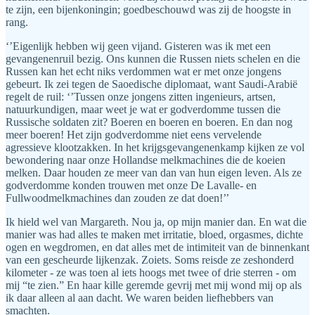
te zijn, een bijenkoningin; goedbeschouwd was zij de hoogste in
rang.
‘’Eigenlijk hebben wij geen vijand. Gisteren was ik met een
gevangenenruil bezig. Ons kunnen die Russen niets schelen en die
Russen kan het echt niks verdommen wat er met onze jongens
gebeurt. Ik zei tegen de Saoedische diplomaat, want Saudi-Arabië
regelt de ruil: ‘’Tussen onze jongens zitten ingenieurs, artsen,
natuurkundigen, maar weet je wat er godverdomme tussen die
Russische soldaten zit? Boeren en boeren en boeren. En dan nog
meer boeren! Het zijn godverdomme niet eens vervelende
agressieve klootzakken. In het krijgsgevangenenkamp kijken ze vol
bewondering naar onze Hollandse melkmachines die de koeien
melken. Daar houden ze meer van dan van hun eigen leven. Als ze
godverdomme konden trouwen met onze De Lavalle- en
Fullwoodmelkmachines dan zouden ze dat doen!’’
Ik hield wel van Margareth. Nou ja, op mijn manier dan. En wat die
manier was had alles te maken met irritatie, bloed, orgasmes, dichte
ogen en wegdromen, en dat alles met de intimiteit van de binnenkant
van een gescheurde lijkenzak. Zoiets. Soms reisde ze zeshonderd
kilometer - ze was toen al iets hoogs met twee of drie sterren - om
mij “te zien.” En haar kille geremde gevrij met mij wond mij op als
ik daar alleen al aan dacht. We waren beiden liefhebbers van
smachten.