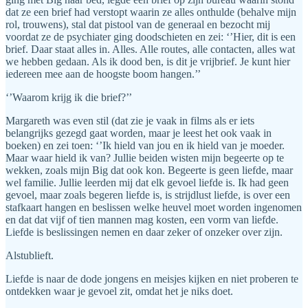
dat ze een brief had verstopt waarin ze alles onthulde (behalve mijn
rol, trouwens), stal dat pistool van de generaal en bezocht mij
voordat ze de psychiater ging doodschieten en zei: ‘’Hier, dit is een
brief. Daar staat alles in. Alles. Alle routes, alle contacten, alles wat
we hebben gedaan. Als ik dood ben, is dit je vrijbrief. Je kunt hier
iedereen mee aan de hoogste boom hangen.’’
‘’Waarom krijg ik die brief?’’
Margareth was even stil (dat zie je vaak in films als er iets
belangrijks gezegd gaat worden, maar je leest het ook vaak in
boeken) en zei toen: ‘’Ik hield van jou en ik hield van je moeder.
Maar waar hield ik van? Jullie beiden wisten mijn begeerte op te
wekken, zoals mijn Big dat ook kon. Begeerte is geen liefde, maar
wel familie. Jullie leerden mij dat elk gevoel liefde is. Ik had geen
gevoel, maar zoals begeren liefde is, is strijdlust liefde, is over een
stafkaart hangen en beslissen welke heuvel moet worden ingenomen
en dat dat vijf of tien mannen mag kosten, een vorm van liefde.
Liefde is beslissingen nemen en daar zeker of onzeker over zijn.
Alstublieft.
Liefde is naar de dode jongens en meisjes kijken en niet proberen te
ontdekken waar je gevoel zit, omdat het je niks doet.