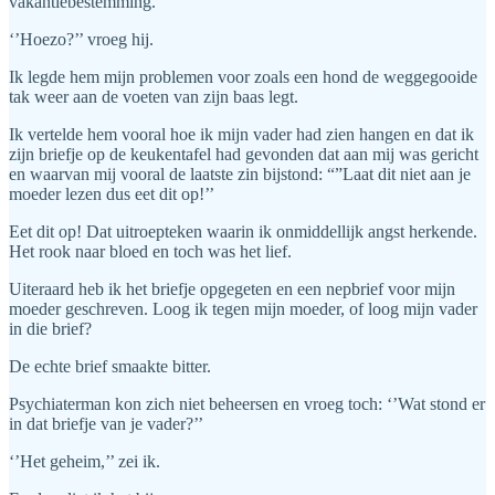
vakantiebestemming.
‘’Hoezo?’’ vroeg hij.
Ik legde hem mijn problemen voor zoals een hond de weggegooide
tak weer aan de voeten van zijn baas legt.
Ik vertelde hem vooral hoe ik mijn vader had zien hangen en dat ik
zijn briefje op de keukentafel had gevonden dat aan mij was gericht
en waarvan mij vooral de laatste zin bijstond: “”Laat dit niet aan je
moeder lezen dus eet dit op!’’
Eet dit op! Dat uitroepteken waarin ik onmiddellijk angst herkende.
Het rook naar bloed en toch was het lief.
Uiteraard heb ik het briefje opgegeten en een nepbrief voor mijn
moeder geschreven. Loog ik tegen mijn moeder, of loog mijn vader
in die brief?
De echte brief smaakte bitter.
Psychiaterman kon zich niet beheersen en vroeg toch: ‘’Wat stond er
in dat briefje van je vader?’’
‘’Het geheim,’’ zei ik.