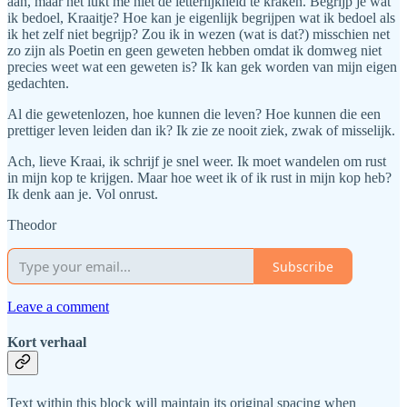
aan, maar het lukt me niet de letterlijkheid te kraken. Begrijp je wat
ik bedoel, Kraaitje? Hoe kan je eigenlijk begrijpen wat ik bedoel als
ik het zelf niet begrijp? Zou ik in wezen (wat is dat?) misschien net
zo zijn als Poetin en geen geweten hebben omdat ik domweg niet
precies weet wat een geweten is? Ik kan gek worden van mijn eigen
gedachten.
Al die gewetenlozen, hoe kunnen die leven? Hoe kunnen die een
prettiger leven leiden dan ik? Ik zie ze nooit ziek, zwak of misselijk.
Ach, lieve Kraai, ik schrijf je snel weer. Ik moet wandelen om rust
in mijn kop te krijgen. Maar hoe weet ik of ik rust in mijn kop heb?
Ik denk aan je. Vol onrust.
Theodor
Subscribe
Leave a comment
Kort verhaal
Text within this block will maintain its original spacing when