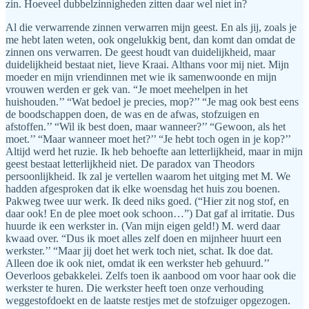
zin. Hoeveel dubbelzinnigheden zitten daar wel niet in?
Al die verwarrende zinnen verwarren mijn geest. En als jij, zoals je
me hebt laten weten, ook ongelukkig bent, dan komt dan omdat de
zinnen ons verwarren. De geest houdt van duidelijkheid, maar
duidelijkheid bestaat niet, lieve Kraai. Althans voor mij niet. Mijn
moeder en mijn vriendinnen met wie ik samenwoonde en mijn
vrouwen werden er gek van. “Je moet meehelpen in het
huishouden.’’ “Wat bedoel je precies, mop?’’ “Je mag ook best eens
de boodschappen doen, de was en de afwas, stofzuigen en
afstoffen.’’ “Wil ik best doen, maar wanneer?’’ “Gewoon, als het
moet.’’ “Maar wanneer moet het?’’ “Je hebt toch ogen in je kop?’’
Altijd werd het ruzie. Ik heb behoefte aan letterlijkheid, maar in mijn
geest bestaat letterlijkheid niet. De paradox van Theodors
persoonlijkheid. Ik zal je vertellen waarom het uitging met M. We
hadden afgesproken dat ik elke woensdag het huis zou boenen.
Pakweg twee uur werk. Ik deed niks goed. (“Hier zit nog stof, en
daar ook! En de plee moet ook schoon…”) Dat gaf al irritatie. Dus
huurde ik een werkster in. (Van mijn eigen geld!) M. werd daar
kwaad over. “Dus ik moet alles zelf doen en mijnheer huurt een
werkster.’’ “Maar jij doet het werk toch niet, schat. Ik doe dat.
Alleen doe ik ook niet, omdat ik een werkster heb gehuurd.’’
Oeverloos gebakkelei. Zelfs toen ik aanbood om voor haar ook die
werkster te huren. Die werkster heeft toen onze verhouding
weggestofdoekt en de laatste restjes met de stofzuiger opgezogen.