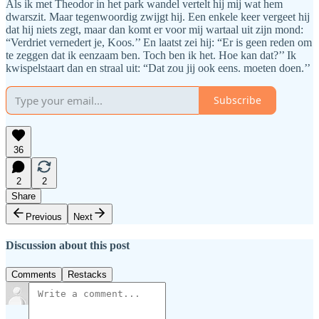
Als ik met Theodor in het park wandel vertelt hij mij wat hem
dwarszit. Maar tegenwoordig zwijgt hij. Een enkele keer vergeet hij
dat hij niets zegt, maar dan komt er voor mij wartaal uit zijn mond:
“Verdriet vernedert je, Koos.’’ En laatst zei hij: “Er is geen reden om
te zeggen dat ik eenzaam ben. Toch ben ik het. Hoe kan dat?’’ Ik
kwispelstaart dan en straal uit: “Dat zou jij ook eens. moeten doen.’’
Subscribe
36
2
2
Share
Previous
Next
Discussion about this post
Comments
Restacks