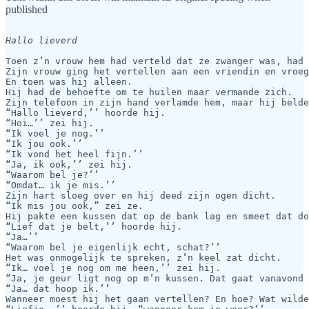
published
Hallo lieverd
Toen z’n vrouw hem had verteld dat ze zwanger was, had 
Zijn vrouw ging het vertellen aan een vriendin en vroeg
En toen was hij alleen.

Hij had de behoefte om te huilen maar vermande zich.

Zijn telefoon in zijn hand verlamde hem, maar hij belde
“Hallo lieverd,’’ hoorde hij.

“Hoi…’’ zei hij.

“Ik voel je nog.’’

“Ik jou ook.’’

“Ik vond het heel fijn.’’

“Ja, ik ook,’’ zei hij.

“Waarom bel je?’’

“Omdat… ik je mis.’’

Zijn hart sloeg over en hij deed zijn ogen dicht.

“Ik mis jou ook,” zei ze.

Hij pakte een kussen dat op de bank lag en smeet dat do
“Lief dat je belt,’’ hoorde hij.

“Ja…’’

“Waarom bel je eigenlijk echt, schat?’’

Het was onmogelijk te spreken, z’n keel zat dicht.

“Ik… voel je nog om me heen,’’ zei hij.

“Ja, je geur ligt nog op m’n kussen. Dat gaat vanavond 
“Ja… dat hoop ik.’’

Wanneer moest hij het gaan vertellen? En hoe? Wat wilde