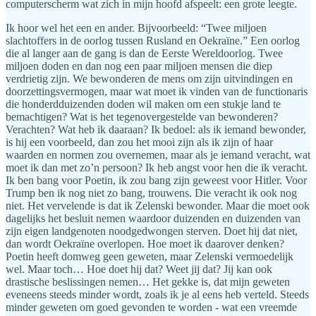
computerscherm wat zich in mijn hoofd afspeelt: een grote leegte.
Ik hoor wel het een en ander. Bijvoorbeeld: “Twee miljoen
slachtoffers in de oorlog tussen Rusland en Oekraïne.” Een oorlog
die al langer aan de gang is dan de Eerste Wereldoorlog. Twee
miljoen doden en dan nog een paar miljoen mensen die diep
verdrietig zijn. We bewonderen de mens om zijn uitvindingen en
doorzettingsvermogen, maar wat moet ik vinden van de functionaris
die honderdduizenden doden wil maken om een stukje land te
bemachtigen? Wat is het tegenovergestelde van bewonderen?
Verachten? Wat heb ik daaraan? Ik bedoel: als ik iemand bewonder,
is hij een voorbeeld, dan zou het mooi zijn als ik zijn of haar
waarden en normen zou overnemen, maar als je iemand veracht, wat
moet ik dan met zo’n persoon? Ik heb angst voor hen die ik veracht.
Ik ben bang voor Poetin, ik zou bang zijn geweest voor Hitler. Voor
Trump ben ik nog niet zo bang, trouwens. Die veracht ik ook nog
niet. Het vervelende is dat ik Zelenski bewonder. Maar die moet ook
dagelijks het besluit nemen waardoor duizenden en duizenden van
zijn eigen landgenoten noodgedwongen sterven. Doet hij dat niet,
dan wordt Oekraïne overlopen. Hoe moet ik daarover denken?
Poetin heeft domweg geen geweten, maar Zelenski vermoedelijk
wel. Maar toch… Hoe doet hij dat? Weet jij dat? Jij kan ook
drastische beslissingen nemen… Het gekke is, dat mijn geweten
eveneens steeds minder wordt, zoals ik je al eens heb verteld. Steeds
minder geweten om goed gevonden te worden - wat een vreemde