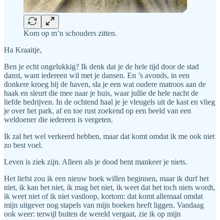
Kom op m’n schouders zitten.
Ha Kraaitje,
Ben je echt ongelukkig? Ik denk dat je de hele tijd door de stad
danst, want iedereen wil met je dansen. En ’s avonds, in een
donkere kroeg bij de haven, sla je een wat oudere matroos aan de
haak en sleurt die mee naar je huis, waar jullie de hele nacht de
liefde bedrijven. In de ochtend haal je je vleugels uit de kast en vlieg
je over het park, af en toe rust zoekend op een beeld van een
weldoener die iedereen is vergeten.
Ik zal het wel verkeerd hebben, maar dat komt omdat ik me ook niet
zo best voel.
Leven is ziek zijn. Alleen als je dood bent mankeer je niets.
Het liefst zou ik een nieuw boek willen beginnen, maar ik durf het
niet, ik kan het niet, ik mag het niet, ik weet dat het toch niets wordt,
ik weet niet of ik niet vastloop, kortom: dat komt allemaal omdat
mijn uitgever nog stapels van mijn boeken heeft liggen. Vandaag
ook weer: terwijl buiten de wereld vergaat, zie ik op mijn