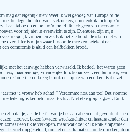
rom mag dat eigenlijk niet? Weet ik wel genoeg van Europa of de
nd met het tegenhouden van asielzoekers, dan denk ik toch op z’n
ezelf een taboe op en hou m’n mond. Ik heb geen zin meer om te
oeven voor mij niet in evenwicht te zijn. Eventueel zijn mijn
eel mogelijk vrijheid en zoals ik het zie houdt de islam niet van
ef me over. Hier is mijn zwaard. Voor de meesten betekent een
n een compromis is altijd een halfbakken brood.
elijke met het eeuwige hebben verwisseld. Ik bedoel, het waren geen
chters, maar aardige, vriendelijke functionarissen: een buurman, een
ouden. Ondertussen kreeg ik ook een appje van een kennis die zei:
rig jaar met je vrouw heb gehad.’’ Verdomme nog aan toe! Dat stomme
o’n mededeling is bedoeld, maar toch… Niet elke grap is goed. En ik
zijn dat je, als de herfst van je bestaan al een eind gevorderd is en
neuzer, jaloerser, bozer, kwader, wraakzuchtiger en haatdragender dan
den zomaar een tik te verkopen, maar wat doe ik? Ik knik simpathiek
zegd. Ik voel mij geketend, om het eens dramatisch uit te drukken, door