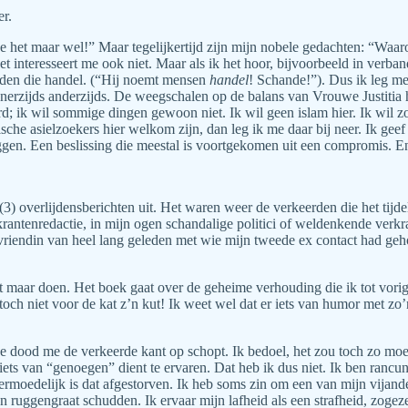
er.
e het maar wel!” Maar tegelijkertijd zijn mijn nobele gedachten: “Waa
 interesseert me ook niet. Maar als ik het hoor, bijvoorbeeld in verba
den die handel. (“Hij noemt mensen
handel
! Schande!”). Dus ik leg m
enerzijds anderzijds. De weegschalen op de balans van Vrouwe Justitia h
 ik wil sommige dingen gewoon niet. Ik wil geen islam hier. Ik wil zo v
ische asielzoekers hier welkom zijn, dan leg ik me daar bij neer. Ik ge
leggen. Een beslissing die meestal is voortgekomen uit een compromis. E
) overlijdensberichten uit. Het waren weer de verkeerden die het tijd
antenredactie, in mijn ogen schandalige politici of weldenkende verkra
vriendin van heel lang geleden met wie mijn tweede ex contact had geh
et maar doen. Het boek gaat over de geheime verhouding die ik tot vo
n toch niet voor de kat z’n kut! Ik weet wel dat er iets van humor met z
 dood me de verkeerde kant op schopt. Ik bedoel, het zou toch zo moeten 
 iets van “genoegen” dient te ervaren. Dat heb ik dus niet. Ik ben rancu
 Vermoedelijk is dat afgestorven. Ik heb soms zin om een van mijn vijan
jn ruggengraat schudden. Ik ervaar mijn lafheid als een strafheid, zoge