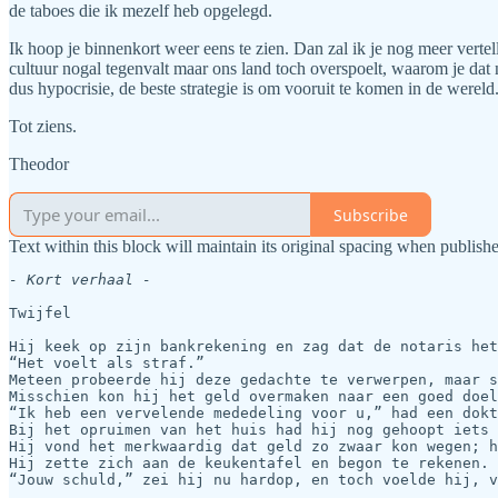
de taboes die ik mezelf heb opgelegd.
Ik hoop je binnenkort weer eens te zien. Dan zal ik je nog meer vertel
cultuur nogal tegenvalt maar ons land toch overspoelt, waarom je dat
dus hypocrisie, de beste strategie is om vooruit te komen in de wer
Tot ziens.
Theodor
Subscribe
Text within this block will maintain its original spacing when publish
- Kort verhaal - 
Twijfel

Hij keek op zijn bankrekening en zag dat de notaris het
“Het voelt als straf.”

Meteen probeerde hij deze gedachte te verwerpen, maar s
Misschien kon hij het geld overmaken naar een goed doel
“Ik heb een vervelende mededeling voor u,” had een dokt
Bij het opruimen van het huis had hij nog gehoopt iets 
Hij vond het merkwaardig dat geld zo zwaar kon wegen; h
Hij zette zich aan de keukentafel en begon te rekenen. 
“Jouw schuld,” zei hij nu hardop, en toch voelde hij, v