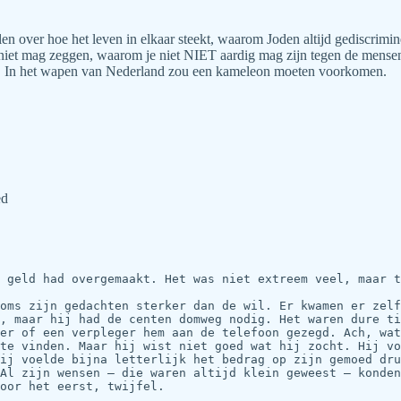
len over hoe het leven in elkaar steekt, waarom Joden altijd gediscrimi
 niet mag zeggen, waarom je niet NIET aardig mag zijn tegen de mensen
eld. In het wapen van Nederland zou een kameleon moeten voorkomen.
ed
 geld had overgemaakt. Het was niet extreem veel, maar t
oms zijn gedachten sterker dan de wil. Er kwamen er zelf
, maar hij had de centen domweg nodig. Het waren dure ti
er of een verpleger hem aan de telefoon gezegd. Ach, wat
te vinden. Maar hij wist niet goed wat hij zocht. Hij vo
ij voelde bijna letterlijk het bedrag op zijn gemoed dru
Al zijn wensen – die waren altijd klein geweest – konden
oor het eerst, twijfel.