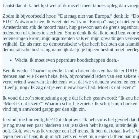
Laatst dacht ik: het lijkt wel of ik mezelf meer taboes opleg dan vroeg
Zodra ik bijvoorbeeld hoor: “Dat mag niet van Europa,” denk ik: “Do
EU?” Antwoord: nee. Ik weet niet wat van “Europa” mag of niet en het
Amsterdams: stik de moord maar, hup gewoon aan de grens tegenhou
redeneren of taboes te slechten. Soms denk ik dat ik te oud ben voor 
redeneringen krom, mijn argumenten vals en mijn opvattingen verkeerd;
vrijheid. En als men op democratische wijze heeft besloten dat islamit
democratische beslissing namelijk dat je je bij een besluit moet neer
Wacht, ik moet even peperdure boodschappen doen.-
Ben ik weder. Daarnet opende ik mijn brievenbus en haalde er DRIE (3
mensen aan wie ik een hekel heb, bijvoorbeeld leden van een zekere kr
verre vriend waarvan ik niet eens wist dat we vrienden waren en een 
“Leef jij nog? Ik zag dat je een nieuw boek had. Moet ik dat lezen?’’
Ik vond dit zo’n stompzinnig appje dat ik heb geantwoord: “Ik zou h
“Moet ik dat lezen?’’ Waarom schrijf je zoiets? Ik schrijf mijn boeke
vind mijn antwoord grappiger dan zijn zin.
Je vindt me humeurig hè? Dat klopt wel. Ik heb soms het gevoel dat de
je nog maar een paar bladeren aan je takken hebt hangen, uiteindelijk
ooit. Goh, wat was ik vroeger een lief mens. Ik ben dat totaal kwijt.
tegen hem of haar, ik glimlach zelfs en voel mijn eigen lafheid aan mi