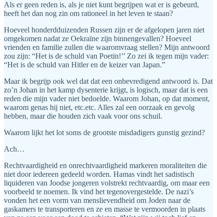
Als er geen reden is, als je niet kunt begrijpen wat er is gebeurd,
heeft het dan nog zin om rationeel in het leven te staan?
Hoeveel honderdduizenden Russen zijn er de afgelopen jaren niet
omgekomen nadat ze Oekraïne zijn binnengevallen? Hoeveel
vrienden en familie zullen die waaromvraag stellen? Mijn antwoord
zou zijn: “Het is de schuld van Poetin!’’ Zo zei ik tegen mijn vader:
“Het is de schuld van Hitler en de keizer van Japan.”
Maar ik begrijp ook wel dat dat een onbevredigend antwoord is. Dat
zo’n Johan in het kamp dysenterie krijgt, is logisch, maar dat is een
reden die mijn vader niet bedoelde. Waarom Johan, op dat moment,
waarom genas hij niet, etc.etc. Alles zal een oorzaak en gevolg
hebben, maar die houden zich vaak voor ons schuil.
Waarom lijkt het lot soms de grootste misdadigers gunstig gezind?
Ach…
Rechtvaardigheid en onrechtvaardigheid markeren moraliteiten die
niet door iedereen gedeeld worden. Hamas vindt het sadistisch
liquideren van Joodse jongeren volstrekt rechtvaardig, om maar een
voorbeeld te noemen. Ik vind het tegenovergestelde. De nazi’s
vonden het een vorm van menslievendheid om Joden naar de
gaskamers te transporteren en ze en masse te vermoorden in plaats