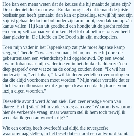
Hoe kan een mens weten dat de keuzes die hij maakt de juiste zijn?
De schlemiel doet maar wat. En dan nog: stel dat iemand de juiste
beslissingen heeft gemaakt, dan kan er plotseling, terwijl hij met zijn
zojuist gehaalde doctorsbul onder zijn arm loopt, een dakpan op z’n
kanus vallen. Hij kan uit goedheid een hondje uit de gracht redden
en daarbij zelf zomaar verdrinken. Het lot dobbelt met ons en heeft
daar plezier in. De Liefde en De Dood zijn zijn medespelers.
Toen mijn vader in het Jappenkamp zat (“Je moet Japanse kamp
zeggen, Theodor”) was er een man, Johan, met wie hij door de
gebeurtenissen een vriendschap had opgebouwd. Op een avond
kwam Johan naar mijn vader toe en in het donker hadden ze ‘een
diep gesprek’ over wat ze na de oorlog zouden doen. “Ik wil het
onderwijs in,’’ zei Johan, “ik wil kinderen vertellen over oorlog en
dat die altijd voorkomen moet worden.’’ Mijn vader vertelde dat er
“licht van enthousiasme uit zijn ogen kwam en dat hij troost vond
inzijn eigen woorden.”
Diezelfde avond werd Johan ziek. Een zeer ernstige vorm van
diaree. En hij stierf. Mijn vader vroeg aan ons: “Waarom is waarom
hier de verkeerde vraag, maar waarom stel ik hem toch terwijl ik
weet dat ik geen antwoord krijg?’’
Wie een oorlog heeft overleefd zal altijd die tevergeefse
waaromvraag stellen, in het besef dat er nooit een antwoord komt.