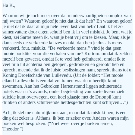
Ha K.,
Waarom wil je toch meer over dat minderwaardigheidscomplex van
mij weten? Waarom geloof je niet dat ik dat heb? En waarom geloof
je niet dat ik daar al mijn hele leven last van heb? Laat ik het zo
samenvatten: door eigen schuld ben ik in veel mislukt. Je bent wat je
kiest, zei Sartre meen ik, want je bent vrij om te kiezen. Maar, als je
dan steeds de verkeerde keuzes maakt, dan ben je dus als mens
verkeerd, fout, mislukt. “De verkeerde mens,’’ vind je dat geen
mooie boektitel voor die verhalen van me? Kortom: omdat ik zelden
mezelf ben geweest, omdat ik te veel heb geïmiteerd, omdat ik te
veel m’n lul achterna ben gelopen, gedronken en gerookt heb en
oprecht meende dat ik de juiste beslissingen nam, spreekt thans tot u
Koning Droefschade van Lullevedu. (Uit de folder: “Het mooie
eiland Lullevedu is een dal vol tranen waarin u heerlijk kunt
zwemmen. Aan het Gebroken Hartenstrand liggen schitterende
hotels waar u ’s avonds, onder begeleiding van zoete livemuziek
suïcide kunt overwegen, een koel glaasje met de Drionpil kunt
drinken of anders schitterende liefdesgedichten kunt schrijven…”)
Ach, ik stel me natuurlijk ook aan, maar dat ik mislukt ben, is een
ding dat zeker is. Althans, ik ben er zeker over. Anders waren mijn
boeken wel besproken. (“Niet weer over je boeken temen,
Theodor.”)