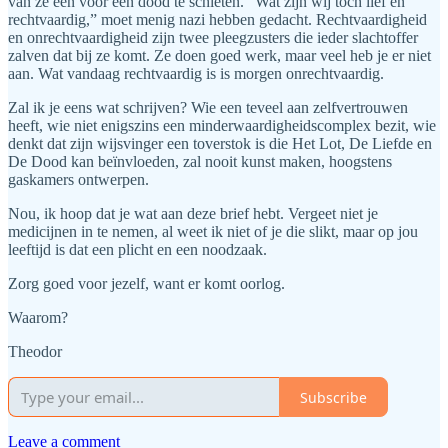
van ze een voor een dood te schieten. “Wat zijn wij toch lief en
rechtvaardig,” moet menig nazi hebben gedacht. Rechtvaardigheid
en onrechtvaardigheid zijn twee pleegzusters die ieder slachtoffer
zalven dat bij ze komt. Ze doen goed werk, maar veel heb je er niet
aan. Wat vandaag rechtvaardig is is morgen onrechtvaardig.
Zal ik je eens wat schrijven? Wie een teveel aan zelfvertrouwen
heeft, wie niet enigszins een minderwaardigheidscomplex bezit, wie
denkt dat zijn wijsvinger een toverstok is die Het Lot, De Liefde en
De Dood kan beïnvloeden, zal nooit kunst maken, hoogstens
gaskamers ontwerpen.
Nou, ik hoop dat je wat aan deze brief hebt. Vergeet niet je
medicijnen in te nemen, al weet ik niet of je die slikt, maar op jou
leeftijd is dat een plicht en een noodzaak.
Zorg goed voor jezelf, want er komt oorlog.
Waarom?
Theodor
Subscribe
Leave a comment